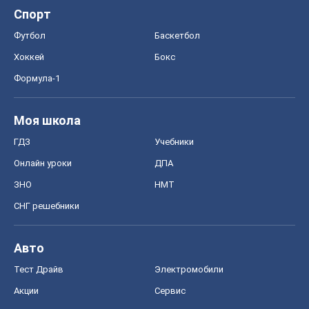
ГДЗ
Учебники
Онлайн уроки
ДПА
ЗНО
НМТ
СНГ решебники
Авто
Тест Драйв
Электромобили
Акции
Сервис
Food Oboz
Рецепты
Напитки
Диеты
Экономика
Рынки и компании
Mакроэкономика