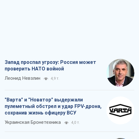
Запад проспал угрозу: Россия может
проверить НАТО войной
Леонид Невзлин
4,9 т.
"Варта" и "Новатор" выдержали
пулеметный обстрел и удар FPV-дрона,
сохранив жизнь офицеру ВСУ
Украинская Бронетехника
4,0 т.
КНДР как катализатор войны, или О
новом этапе российско-
северокорейского союза
Алексей Кущ
4,1 т.
Выход в элиту ЧМ и триумф "Сокола":
что происходит в украинском хоккее
Александр Липенко
2,0 т.