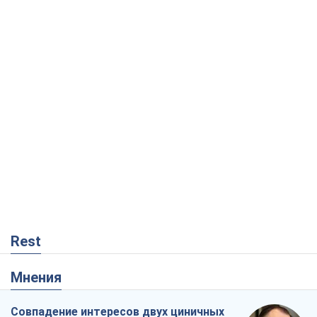
Rest
Мнения
Совпадение интересов двух циничных
игроков или тайный план Трампа и
Путина?
Виктор Швец
336
Минск готовится к функционированию
в условиях масштабного военного
кризиса