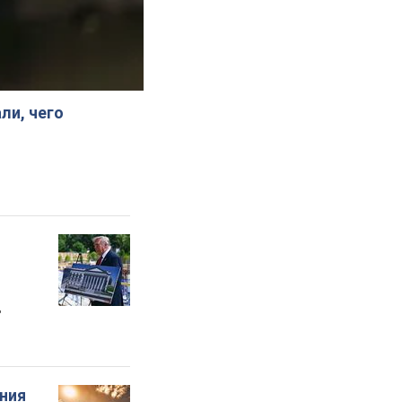
ли, чего
"
ения