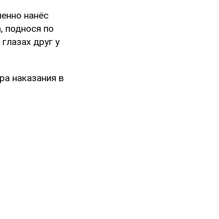
енно нанёс
, поднося по
глазах друг у
ра наказания в