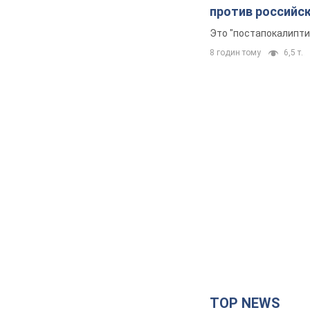
против российс
Это "постапокалипти
8 годин тому
6,5 т.
TOP NEWS