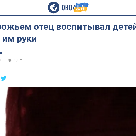
рожьем отец воспитывал детей
 им руки
я
0
1,3 т.