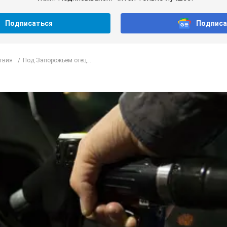
Подписаться
Подписа
твия
Под Запорожьем отец...