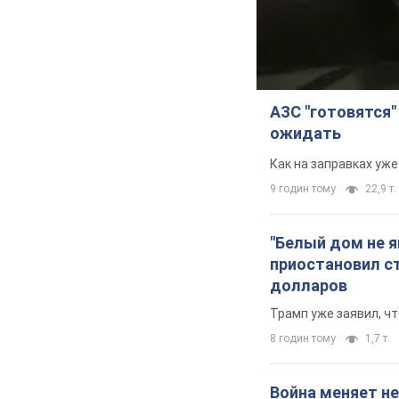
АЗС "готовятся"
ожидать
Как на заправках уж
9 годин тому
22,9 т.
"Белый дом не 
приостановил с
долларов
Трамп уже заявил, ч
8 годин тому
1,7 т.
Война меняет не