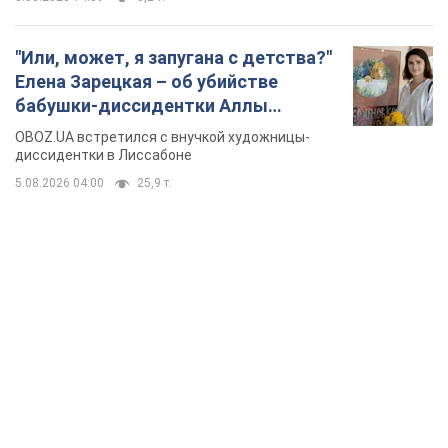
"Или, может, я запугана с детства?"
Елена Зарецкая – об убийстве
бабушки-диссидентки Аллы
Горской, критике сына Стуса и
OBOZ.UA встретился с внучкой художницы-
бегстве в Португалию с пятью
диссидентки в Лиссабоне
детьми
5.08.2026 04:00
25,9 т.