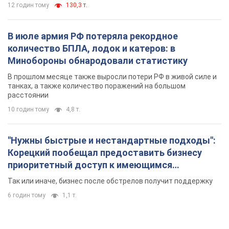
12 годин тому
130,3 т.
В июле армия РФ потеряла рекордное
количество БПЛА, лодок и катеров: в
Минобороны обнародовали статистику
В прошлом месяце также выросли потери РФ в живой силе и
танках, а также количество поражений на большом
расстоянии
10 годин тому
4,8 т.
"Нужны быстрые и нестандартные подходы":
Корецкий пообещал предоставить бизнесу
приоритетный доступ к имеющимся
складским помещениям
Так или иначе, бизнес после обстрелов получит поддержку
6 годин тому
1,1 т.