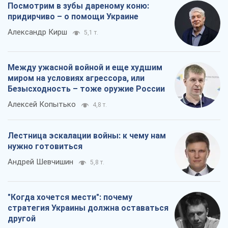
Посмотрим в зубы дареному коню:
придирчиво – о помощи Украине
Александр Кирш
5,1 т.
Между ужасной войной и еще худшим
миром на условиях агрессора, или
Безысходность – тоже оружие России
Алексей Копытько
4,8 т.
Лестница эскалации войны: к чему нам
нужно готовиться
Андрей Шевчишин
5,8 т.
"Когда хочется мести": почему
стратегия Украины должна оставаться
другой