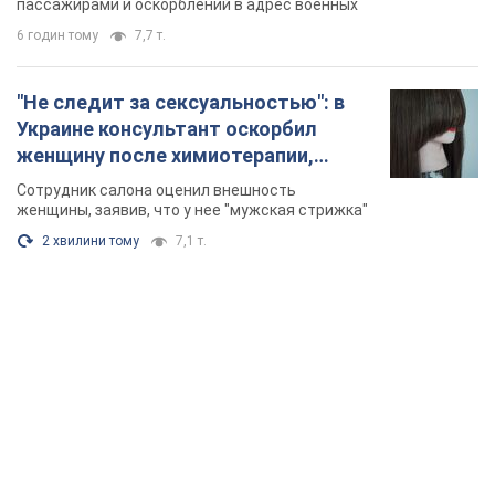
Видео
пассажирами и оскорблений в адрес военных
6 годин тому
7,7 т.
"Не следит за сексуальностью": в
Украине консультант оскорбил
женщину после химиотерапии,
разгорелся скандал. Фото
Сотрудник салона оценил внешность
женщины, заявив, что у нее "мужская стрижка"
2 хвилини тому
7,1 т.