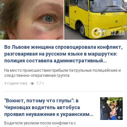
Во Львове женщина спровоцировала конфликт,
разговаривая на русском языке в маршрутке:
полиция составила административный
протокол. Видео
На место происшествия прибыли патрульные полицейские и
следственно-оперативная группа
4 години тому
7,7 т.
"Воюют, потому что глупы": в
Черновцах водитель автобуса
проявил неуважение к украинским
военным и поплатился за это.
Водителя уволили после конфликта с