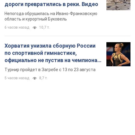
дороги превратились в реки. Видео
Непогода обрушилась на Ивано-Франковскую
область и курортный Буковель
6 часов назад
10,7 т.
Хорватия унизила сборную России
по спортивной гимнастике,
официально не пустив на чемпионат
Европы основных спортсменов
Турнир пройдет в Загребе с 13 по 23 августа
5 часов назад
8,7 т.