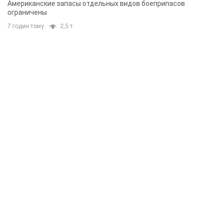
Американские запасы отдельных видов боеприпасов
ограничены
7 годин тому
2,5 т.