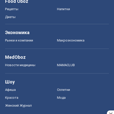
Food Oboz
Рецепты
Напитки
Диеты
Экономика
Рынки и компании
Mакроэкономика
MedOboz
Новости медицины
MAMACLUB
Шоу
Афиша
Сплетни
Красота
Мода
Женский Журнал