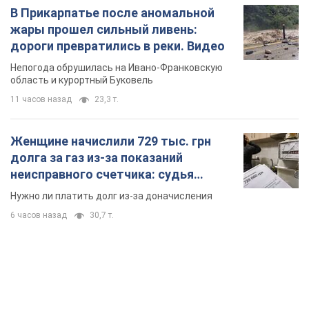
В Прикарпатье после аномальной
жары прошел сильный ливень:
дороги превратились в реки. Видео
Непогода обрушилась на Ивано-Франковскую
область и курортный Буковель
11 часов назад
23,3 т.
Женщине начислили 729 тыс. грн
долга за газ из-за показаний
неисправного счетчика: судья
вынес неожиданное решение
Нужно ли платить долг из-за доначисления
6 часов назад
30,7 т.