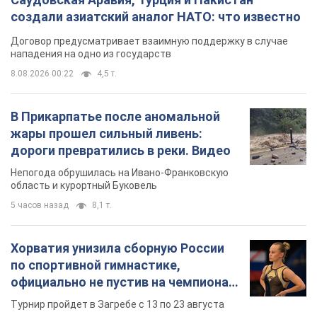
создали азиатский аналог НАТО: что известно
Договор предусматривает взаимную поддержку в случае
нападения на одно из государств
8.08.2026 00:22
4,5 т.
В Прикарпатье после аномальной
жары прошел сильный ливень:
дороги превратились в реки. Видео
Непогода обрушилась на Ивано-Франковскую
область и курортный Буковель
5 часов назад
8,1 т.
Хорватия унизила сборную России
по спортивной гимнастике,
официально не пустив на чемпионат
Европы основных спортсменов
Турнир пройдет в Загребе с 13 по 23 августа