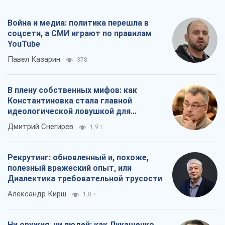
Война и медиа: политика перешла в
соцсети, а СМИ играют по правилам
YouTube
Павел Казарин
378
В плену собственных мифов: как
Константиновка стала главной
идеологической ловушкой для
российских оккупантов
Дмитрий Снегирев
1,9 т.
Рекрутинг: обновленный и, похоже,
полезный вражеский опыт, или
Диалектика требовательной трусости
Александр Кирш
1,8 т.
Ни оружия, ни людей: как Лукашенко