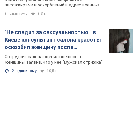
Видео
пассажирами и оскорблений в адрес военных
8 годин тому
8,3 т.
"Не следит за сексуальностью": в
Киеве консультант салона красоты
оскорбил женщину после
химиотерапии, разгорелся скандал.
Сотрудник салона оценил внешность
Фото
женщины, заявив, что у нее "мужская стрижка"
2 години тому
10,5 т.