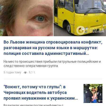
Во Львове женщина спровоцировала конфликт,
разговаривая на русском языке в маршрутке:
полиция составила административный
протокол. Видео
На место происшествия прибыли патрульные полицейские и
следственно-оперативная группа
5 годин тому
9,1 т.
"Воюют, потому что глупы": в
Черновцах водитель автобуса
проявил неуважение к украинским
военным и поплатился за это.
Водителя уволили после конфликта с