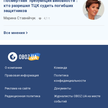
Посмертная "презумпция виновности":
кто разрешил ТЦК судить погибших
защитников
Марина Ставнійчук
4,1 т.
Все мнения
О компании
Команда
Правовая информация
Политика
конфиденциальности
Реклама на сайте
Документы
Редакционная политика
Журналисты OBOZ.UA на месте
событий