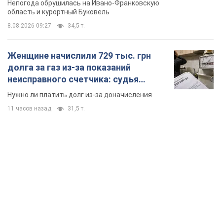
Непогода обрушилась на Ивано-Франковскую
область и курортный Буковель
8.08.2026 09:27
34,5 т.
Женщине начислили 729 тыс. грн
долга за газ из-за показаний
неисправного счетчика: судья
вынес неожиданное решение
Нужно ли платить долг из-за доначисления
11 часов назад
31,5 т.