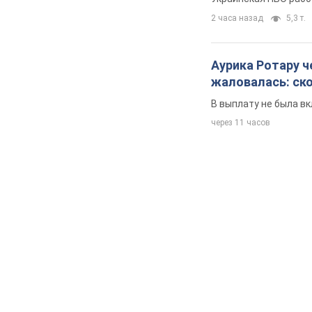
2 часа назад
5,3 т.
Аурика Ротару ч
жаловалась: ск
В выплату не была в
через 11 часов