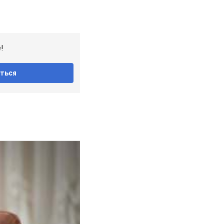
!
ться