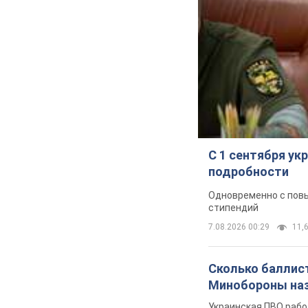
С 1 сентября у
подробности
Одновременно с повы
стипендий
7.08.2026 00:29
11,6
Сколько баллист
Минобороны наз
Украинская ПВО рабо