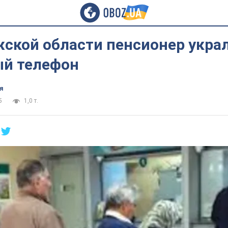
жcкой области пенсионер укра
й телефон
я
5
1,0 т.