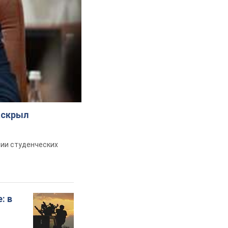
аскрыл
ии студенческих
: в