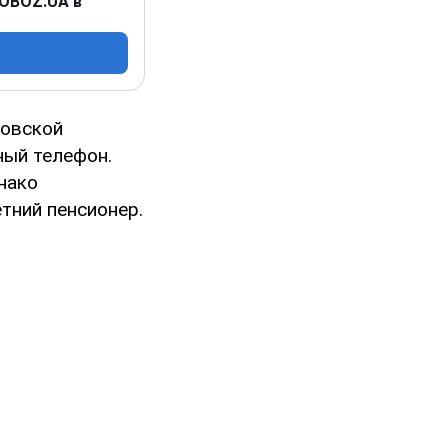
 OBOZ.UA в
ковской
ный телефон.
нако
тний пенсионер.