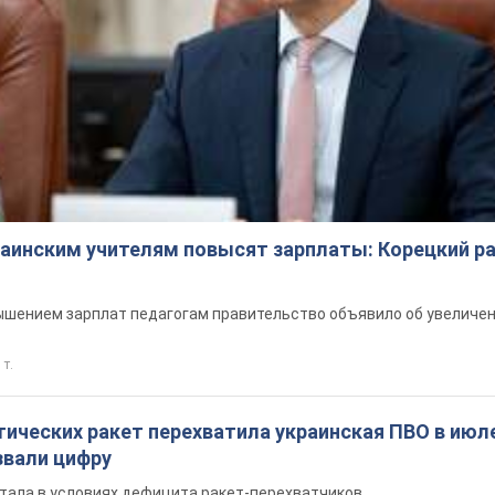
краинским учителям повысят зарплаты: Корецкий р
шением зарплат педагогам правительство объявило об увеличен
 т.
ических ракет перехватила украинская ПВО в июле
вали цифру
тала в условиях дефицита ракет-перехватчиков