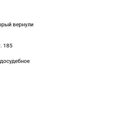
орый вернули
. 185
 досудебное