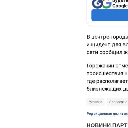
Будьте
Google
В центре город
инцидент для в
сети сообщил 
Горожанин отмеч
происшествия н
где располагает
близлежащих дв
Украина
Запорожье
Редакционная политик