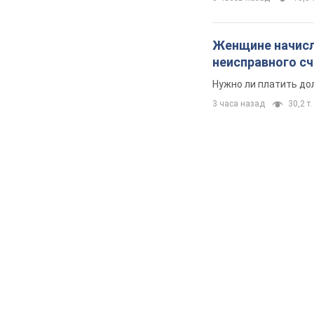
Женщине начисли
неисправного с
Нужно ли платить до
3 часа назад
30,2 т.