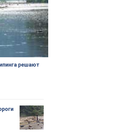
жипинга решают
ороги