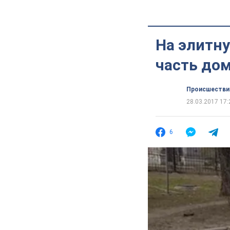
На элитн
часть до
Происшестви
28.03.2017 17:
6