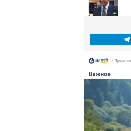
Происшес
Важное