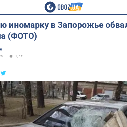
ую иномарку в Запорожье обва
ма (ФОТО)
я
25
1,7 т.