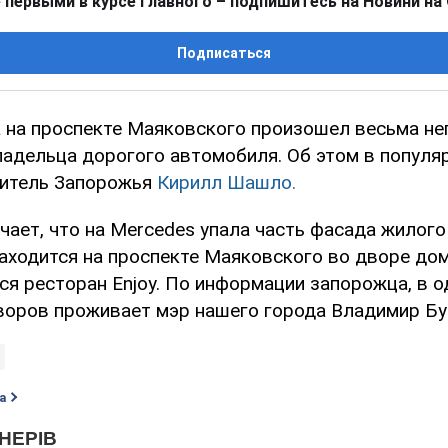
 первыми в курсе главного – подпишитесь на Новини на
Подписаться
а на проспекте Маяковского произошел весьма н
ладельца дорогого автомобиля. Об этом в популя
житель Запорожья
Кирилл Шашло.
ает, что на Mercedes упала часть фасада жилого
аходится на проспекте Маяковского во дворе дом
ся ресторан Enjoy. По информации запорожца, в о
оров проживает мэр нашего города Владимир Бу
а