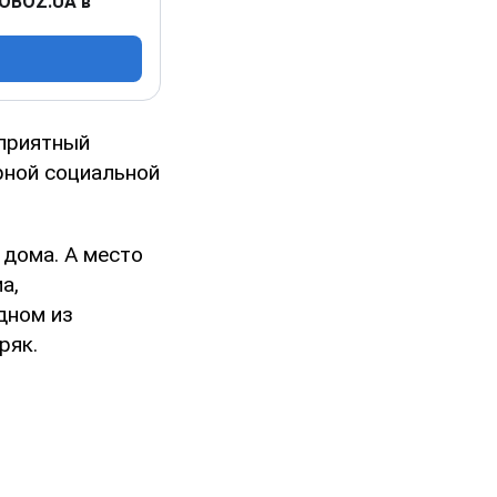
 OBOZ.UA в
еприятный
рной социальной
 дома. А место
а,
дном из
ряк.