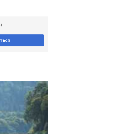
!
ться