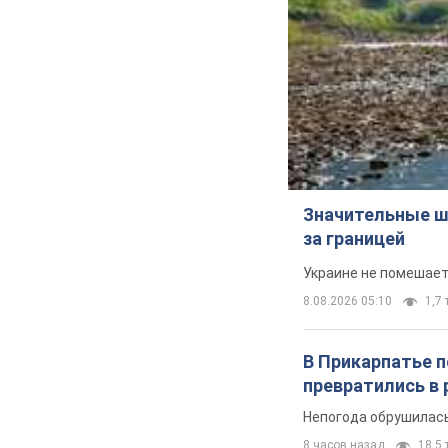
Значительные ш
за границей
Украине не помешает
8.08.2026 05:10
1,7 
В Прикарпатье 
превратились в 
Непогода обрушилась
8 часов назад
18,5 т