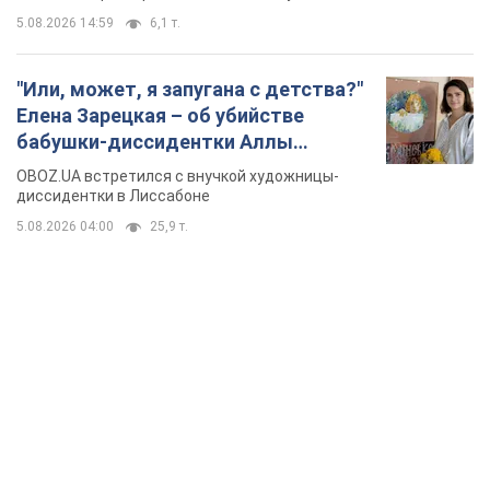
5.08.2026 14:59
6,1 т.
"Или, может, я запугана с детства?"
Елена Зарецкая – об убийстве
бабушки-диссидентки Аллы
Горской, критике сына Стуса и
OBOZ.UA встретился с внучкой художницы-
бегстве в Португалию с пятью
диссидентки в Лиссабоне
детьми
5.08.2026 04:00
25,9 т.