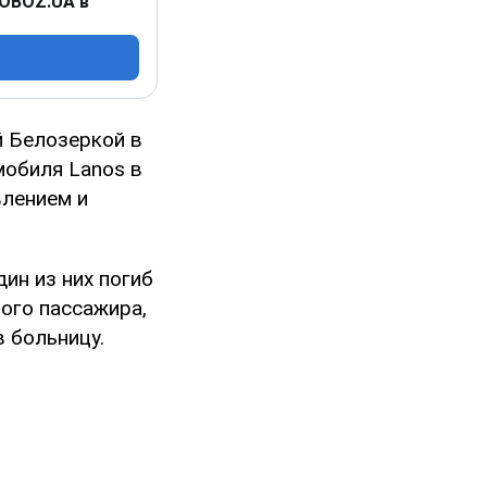
 OBOZ.UA в
й Белозеркой в
мобиля Lanos в
влением и
ин из них погиб
рого пассажира,
 больницу.