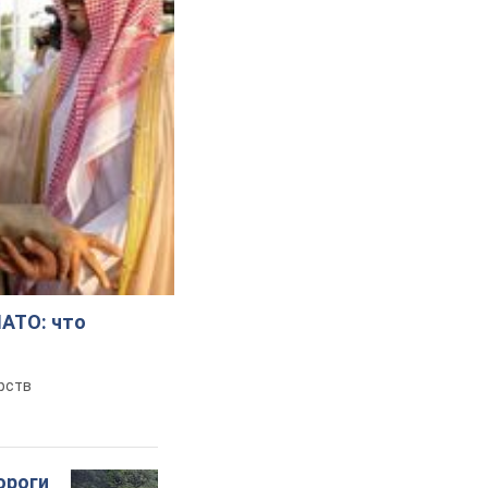
НАТО: что
рств
ороги