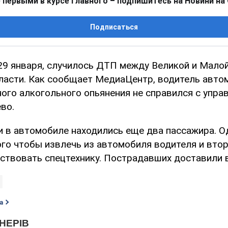
 первыми в курсе главного – подпишитесь на Новини на
Подписаться
 29 января, случилось ДТП между Великой и Мало
асти. Как сообщает МедиаЦентр, водитель авто
ого алкогольного опьянения не справился с упра
во.
 в автомобиле находились еще два пассажира. Од
ого чтобы извлечь из автомобиля водителя и вто
ствовать спецтехнику. Пострадавших доставили в
а