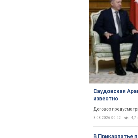
Саудовская Арав
известно
Договор предусматри
8.08.2026 00:22
4,7 
В Прикарпатье 