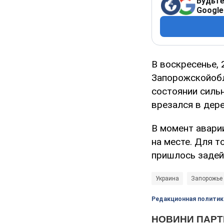
Будьте
Google
В воскресенье,
Запорожскойобл
состоянии сильн
врезался в дере
В момент аварии
на месте. Для т
пришлось задей
Украина
Запорожье
Редакционная политик