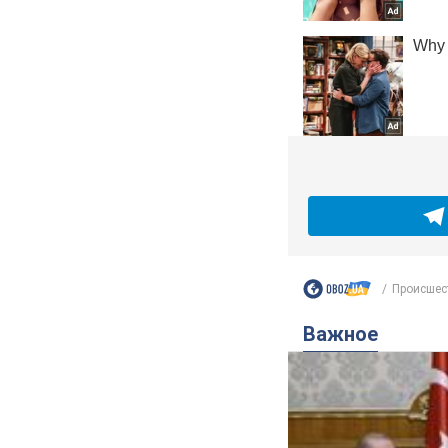
Происшес
Важное