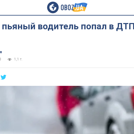
 пьяный водитель попал в ДТП
я
3
1,1 т.