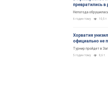
превратились в 
Непогода обрушилась
6 годин тому
10,5 т.
Хорватия унизил
официально не 
Турнир пройдет в Заг
5 годин тому
8,6 т.