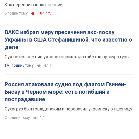
Как пересчитывают пенсии
5 годин тому
104,4 т.
ВАКС избрал меру пресечения экс-послу
Украины в США Стефанишиной: что известно о
деле
Суд не полностью удовлетворил ходатайство прокуратуры
годину тому
4,1 т.
Россия атаковала судно под флагом Гвинеи-
Бисау в Чёрном море: есть погибший и
пострадавшие
Сухогруз был гражданским и перевозил украинскую пшеницу
2 години тому
1,1 т.