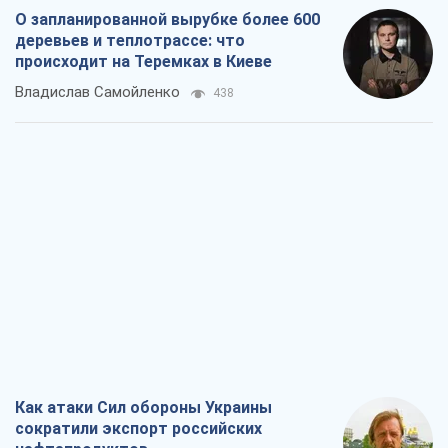
Как атаки Сил обороны Украины
сократили экспорт российских
нефтепродуктов
Андрей Клименко
2,5 т.
Два супертурнира Магучих: спортивній
календарь осени-2026
Александр Липенко
7,1 т.
Ракетный щит и меч Украины: ставка
на производство собственных ракет