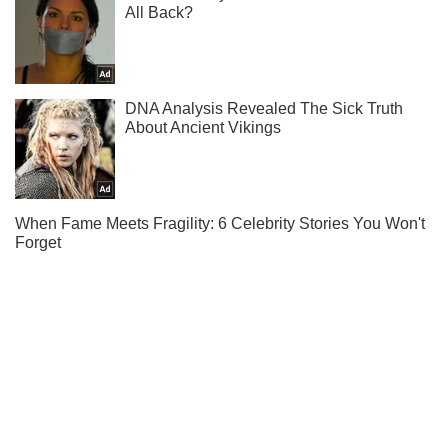
Жми! Подписывайся! Читай только лучшее!
Подписаться
Подписаться
Происшествия
В Запорожье СБУ...