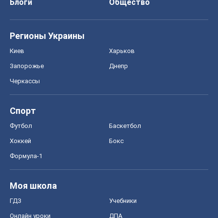
Хоккей
Бокс
Формула-1
Моя школа
ГДЗ
Учебники
Онлайн уроки
ДПА
ЗНО
НМТ
СНГ решебники
Авто
Тест Драйв
Электромобили
Акции
Сервис
Food Oboz