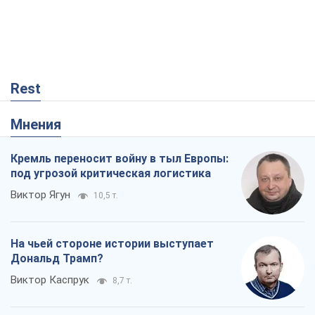
Виктор Ягун
10,5 т.
На чьей стороне истории выступает
Дональд Трамп?
Виктор Каспрук
8,7 т.
О запланированной вырубке более 600
деревьев и теплотрассе: что
происходит на Теремках в Киеве
Владислав Самойленко
438