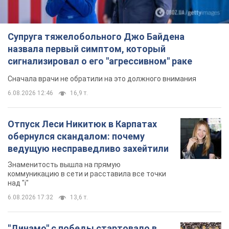
обернулся скандалом: почему
ведущую несправедливо захейтили
Знаменитость вышла на прямую
коммуникацию в сети и расставила все точки
над "i"
6.08.2026 17:32
13,6 т.
"Динамо" с победы стартовало в
квалификации Лиги конференций.
Видео
Матч прошел в Люблине
9 годин тому
2,5 т.