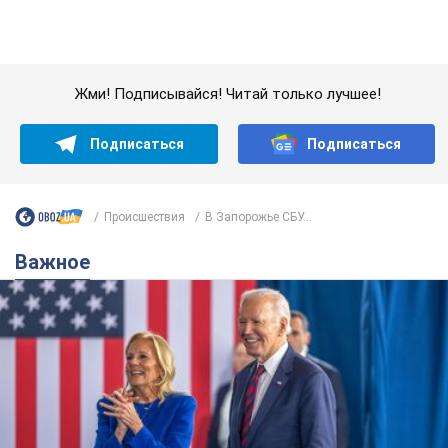
Важное
Супруга тяжелобольного Джо Байдена
назвала первый симптом, который
сигнализировал о его "агрессивном" раке
Сначала врачи не обратили на это должного внимания
6.08.2026 12:46
16,9 т.
Отпуск Леси Никитюк в Карпатах