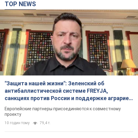
"Защита нашей жизни": Зеленский об
антибаллистической системе FREYJA,
санкциях против России и поддержке аграриев.
Видео
Европейские партнеры присоединяются к совместному
проекту
10 годин тому
79,4 т.
С 1 сентября украинским учителям повысят
зарплаты: Корецкий раскрыл подробности
Одновременно с повышением зарплат педагогам
правительство объявило об увеличении студенческих
стипендий
6 годин тому
4,7 т.
«Нам они тоже нужны»: Трамп ответил на
просьбу Зеленского о передаче Украине ракет
для Patriot