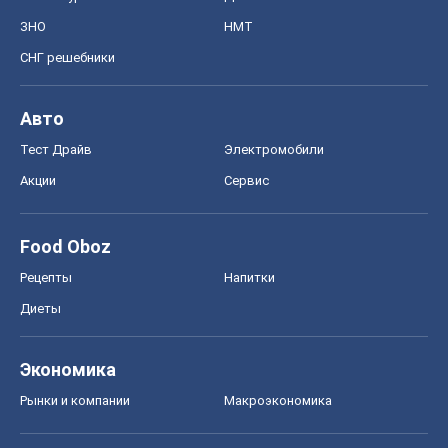
Рецепты
Напитки
Диеты
Экономика
Рынки и компании
Mакроэкономика
MedOboz
Новости медицины
MAMACLUB
Шоу
Афиша
Сплетни
Красота
Мода
Женский Журнал