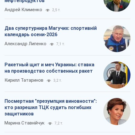
Кирилл Татаринов
3,2 т.
Посмертная "презумпция виновности":
кто разрешил ТЦК судить погибших
защитников
Марина Ставнійчук
7,2 т.
Все мнения
О компании
Команда
Правовая информация
Политика
конфиденциальности
Реклама на сайте
Документы