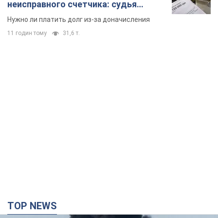
неисправного счетчика: судья
вынес неожиданное решение
Нужно ли платить долг из-за доначисления
11 годин тому
31,6 т.
TOP NEWS