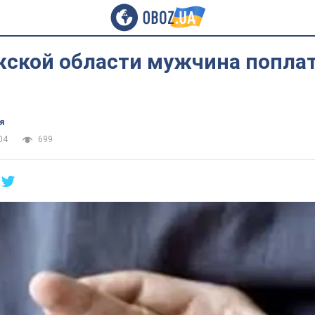
жской области мужчина поплат
я
04
699