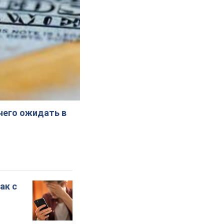
 чего ожидать в
ак с