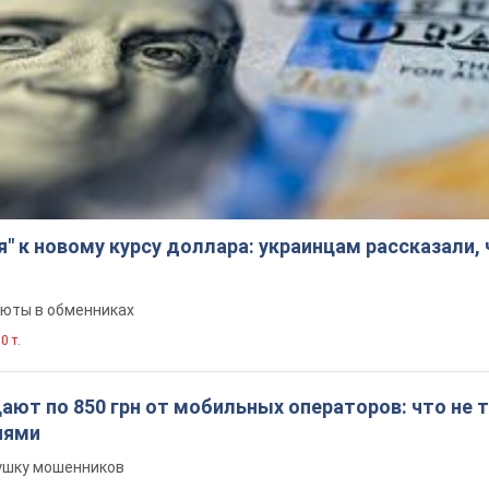
я" к новому курсу доллара: украинцам рассказали,
люты в обменниках
0 т.
ют по 850 грн от мобильных операторов: что не т
иями
вушку мошенников