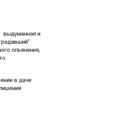
я выдуманная и
страдавший"
ого опьянения,
то
ении в даче
 лишения