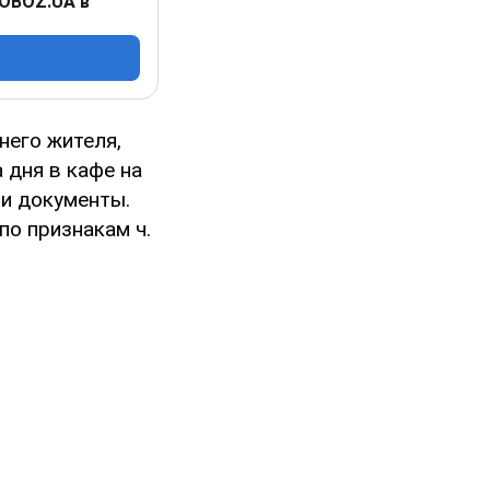
 OBOZ.UA в
него жителя,
 дня в кафе на
 и документы.
о признакам ч.