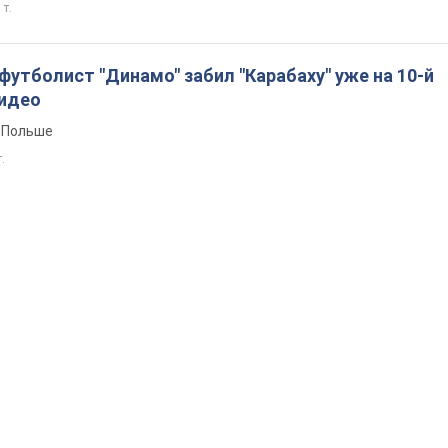
 т.
утболист "Динамо" забил "Карабаху" уже на 10-й
Видео
 Польше
т.