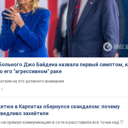
больного Джо Байдена назвала первый симптом, 
о его "агрессивном" раке
ратили на это должного внимания
 т.
китюк в Карпатах обернулся скандалом: почему
ведливо захейтили
на прямую коммуникацию в сети и расставила все точки над "i"