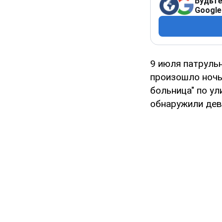
Будьте
Google
9 июля патруль
произошло ночь
больница" по у
обнаружили дев