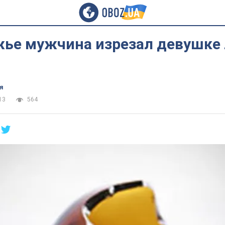
жье мужчина изрезал девушке
я
13
564