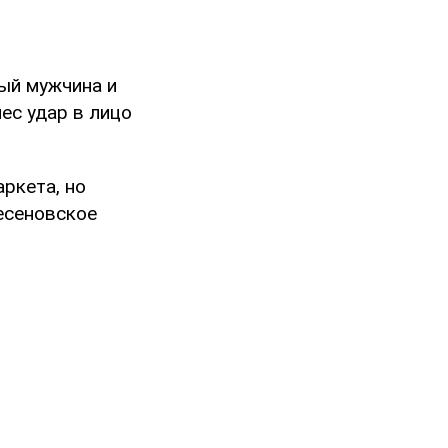
ный мужчина и
ес удар в лицо
ркета, но
есеновское