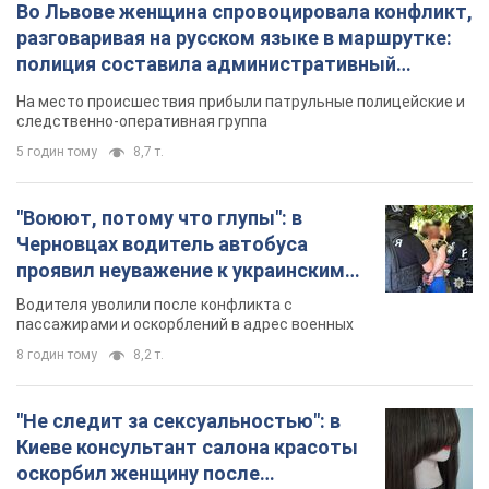
Во Львове женщина спровоцировала конфликт,
разговаривая на русском языке в маршрутке:
полиция составила административный
протокол. Видео
На место происшествия прибыли патрульные полицейские и
следственно-оперативная группа
5 годин тому
8,7 т.
"Воюют, потому что глупы": в
Черновцах водитель автобуса
проявил неуважение к украинским
военным и поплатился за это.
Водителя уволили после конфликта с
Видео
пассажирами и оскорблений в адрес военных
8 годин тому
8,2 т.
"Не следит за сексуальностью": в
Киеве консультант салона красоты
оскорбил женщину после