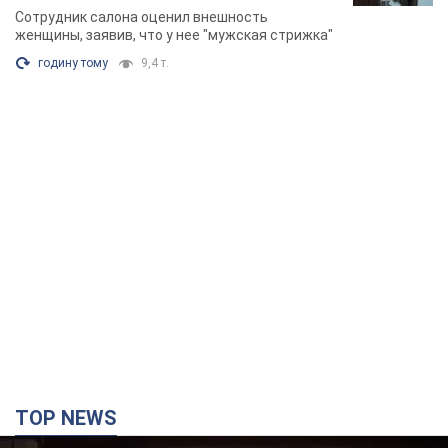
химиотерапии, разгорелся скандал.
Сотрудник салона оценил внешность
Фото
женщины, заявив, что у нее "мужская стрижка"
годину тому
9,4 т.
TOP NEWS