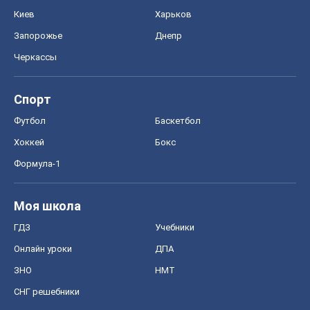
Киев
Харьков
Запорожье
Днепр
Черкассы
Спорт
Футбол
Баскетбол
Хоккей
Бокс
Формула-1
Моя школа
ГДЗ
Учебники
Онлайн уроки
ДПА
ЗНО
НМТ
СНГ решебники