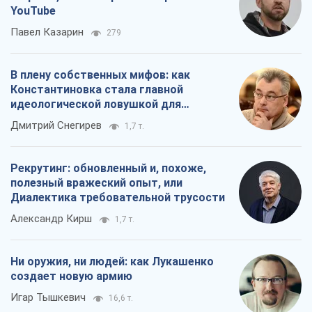
YouTube
Павел Казарин
279
В плену собственных мифов: как
Константиновка стала главной
идеологической ловушкой для
российских оккупантов
Дмитрий Снегирев
1,7 т.
Рекрутинг: обновленный и, похоже,
полезный вражеский опыт, или
Диалектика требовательной трусости
Александр Кирш
1,7 т.
Ни оружия, ни людей: как Лукашенко
создает новую армию
Игар Тышкевич
16,6 т.