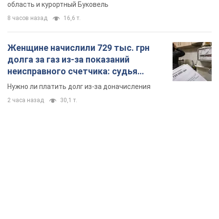
область и курортный Буковель
8 часов назад
16,6 т.
Женщине начислили 729 тыс. грн
долга за газ из-за показаний
неисправного счетчика: судья
вынес неожиданное решение
Нужно ли платить долг из-за доначисления
2 часа назад
30,1 т.