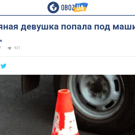
яная девушка попала под маш
я
7
921