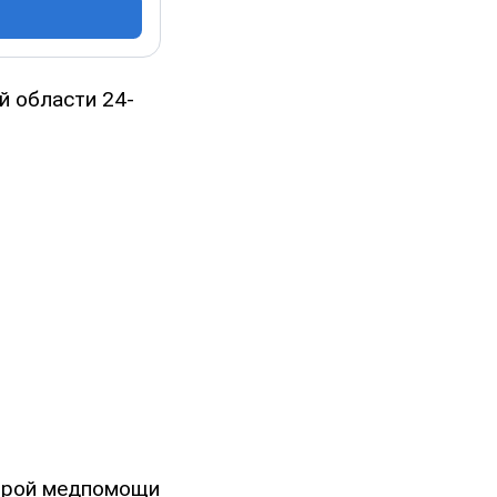
й области 24-
корой медпомощи