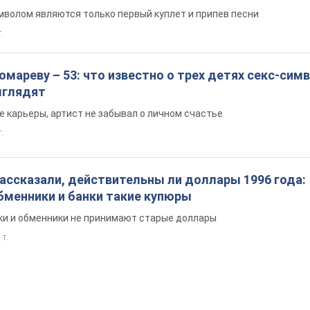
волом являются только первый куплет и припев песни
.
мареву – 53: что известно о трех детях секс-сим
выглядят
е карьеры, артист не забывал о личном счастье
т.
ассказали, действительны ли доллары 1996 года:
бменники и банки такие купюры
нки и обменники не принимают старые доллары
 т.