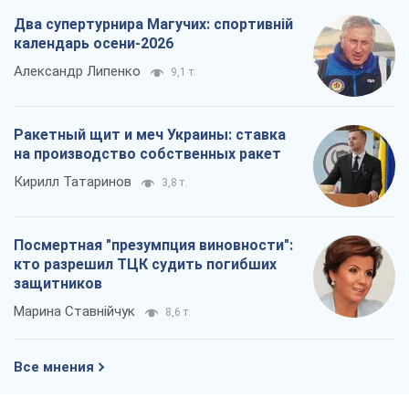
Два супертурнира Магучих: спортивній
календарь осени-2026
Александр Липенко
9,1 т.
Ракетный щит и меч Украины: ставка
на производство собственных ракет
Кирилл Татаринов
3,8 т.
Посмертная "презумпция виновности":
кто разрешил ТЦК судить погибших
защитников
Марина Ставнійчук
8,6 т.
Все мнения