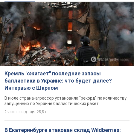
Кремль "сжигает" последние запасы
баллистики в Украине: что будет далее?
Интервью с Шарпом
В июле страна-агрессор установила "рекорд" по количеству
запущенных по Украине баллистических ракет
2 часа назад
25,5 т.
В Екатеринбурге атакован склад Wildberries: