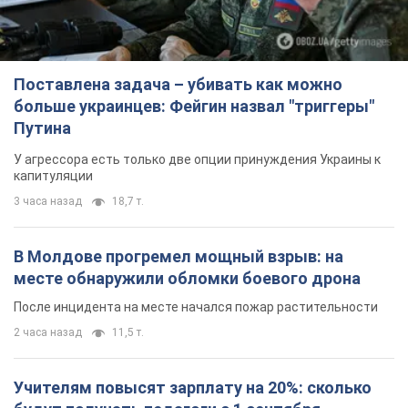
Поставлена задача – убивать как можно
больше украинцев: Фейгин назвал "триггеры"
Путина
У агрессора есть только две опции принуждения Украины к
капитуляции
3 часа назад
18,7 т.
В Молдове прогремел мощный взрыв: на
месте обнаружили обломки боевого дрона
После инцидента на месте начался пожар растительности
2 часа назад
11,5 т.
Учителям повысят зарплату на 20%: сколько