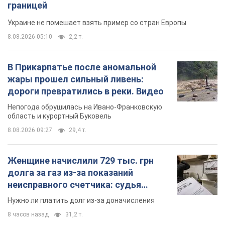
границей
Украине не помешает взять пример со стран Европы
8.08.2026 05:10
2,2 т.
В Прикарпатье после аномальной
жары прошел сильный ливень:
дороги превратились в реки. Видео
Непогода обрушилась на Ивано-Франковскую
область и курортный Буковель
8.08.2026 09:27
29,4 т.
Женщине начислили 729 тыс. грн
долга за газ из-за показаний
неисправного счетчика: судья
вынес неожиданное решение
Нужно ли платить долг из-за доначисления
8 часов назад
31,2 т.