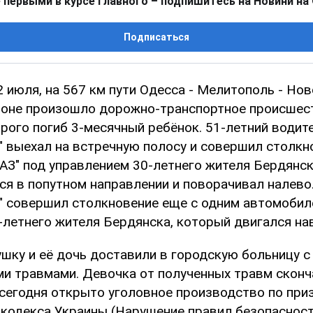
 первыми в курсе главного – подпишитесь на Новини на
Подписаться
2 июля, на 567 км пути Одесса - Мелитополь - Но
оне произошло дорожно-транспортное происшест
орого погиб 3-месячный ребёнок. 51-летний води
" выехал на встречную полосу и совершил столкн
АЗ" под управлением 30-летнего жителя Бердянск
ся в попутном направлении и поворачивал налево
" совершил столкновение еще с одним автомобил
-летнего жителя Бердянска, который двигался нав
шку и её дочь доставили в городскую больницу с
и травмами. Девочка от полученных травм сконч
сегодня открыто уголовное производство по призн
 кодекса Украины (Нарушение правил безопаснос