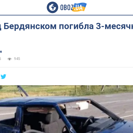
д Бердянском погибла 3-месяч
я
5
945