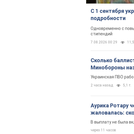
С 1 сентября у
подробности
Одновременно с повы
стипендий
7.08.2026 00:29
11,5
Сколько баллист
Минобороны наз
Украинская ПВО рабо
2 часа назад
5,1 т.
Аурика Ротару ч
жаловалась: ск
В выплату не была в
через 11 часов