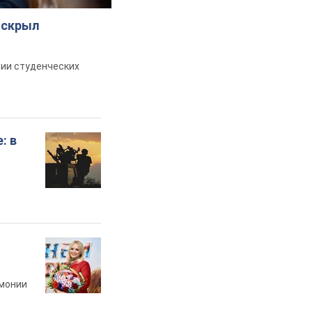
аскрыл
ии студенческих
: в
рмонии