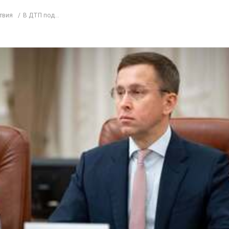
твия
В ДТП под...