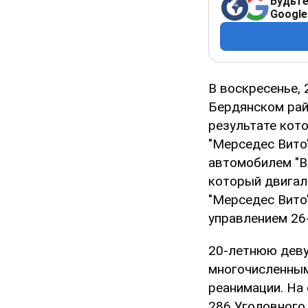
Будьте
Google
В воскресенье, 
Бердянском рай
результате кот
"Мерседес Вито
автомобилем "В
который двигал
"Мерседес Вито
управлением 26
20-летнюю деву
многочисленным
реанимации. На 
286 Уголовного