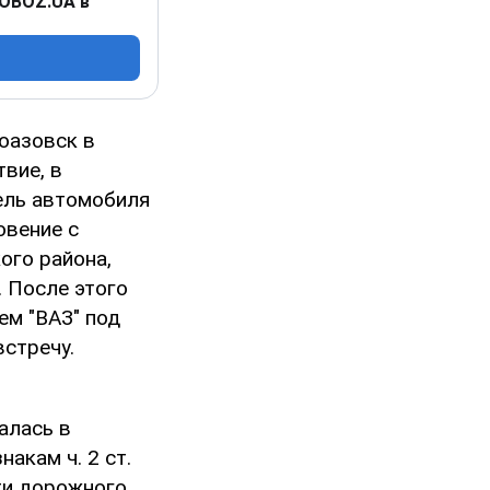
 OBOZ.UA в
воазовск в
вие, в
тель автомобиля
овение с
ого района,
. После этого
ем "ВАЗ" под
стречу.
алась в
акам ч. 2 ст.
ти дорожного