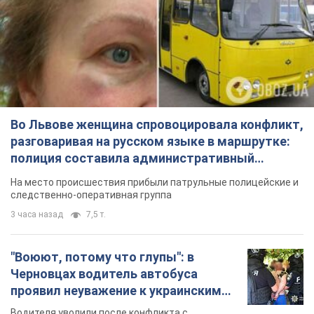
Во Львове женщина спровоцировала конфликт,
разговаривая на русском языке в маршрутке:
полиция составила административный
протокол. Видео
На место происшествия прибыли патрульные полицейские и
следственно-оперативная группа
3 часа назад
7,5 т.
"Воюют, потому что глупы": в
Черновцах водитель автобуса
проявил неуважение к украинским
военным и поплатился за это.
Водителя уволили после конфликта с