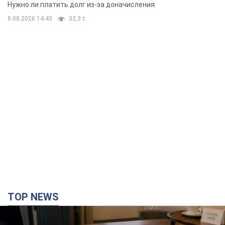
вынес неожиданное решение
Нужно ли платить долг из-за доначисления
8.08.2026 14:43
32,3 т.
TOP NEWS