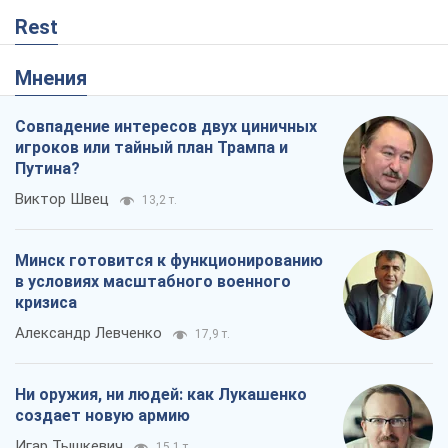
Rest
Мнения
Совпадение интересов двух циничных
игроков или тайный план Трампа и
Путина?
Виктор Швец
13,2 т.
Минск готовится к функционированию
в условиях масштабного военного
кризиса
Александр Левченко
17,9 т.
Ни оружия, ни людей: как Лукашенко
создает новую армию
Игар Тышкевич
15,1 т.