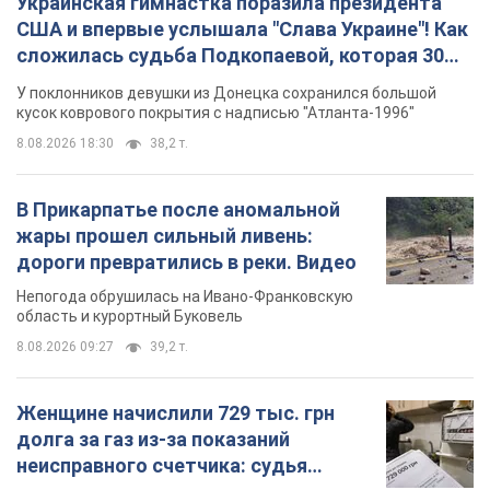
Украинская гимнастка поразила президента
США и впервые услышала "Слава Украине"! Как
сложилась судьба Подкопаевой, которая 30
лет назад завоевала "золото" Олимпиады
У поклонников девушки из Донецка сохранился большой
кусок коврового покрытия с надписью "Атланта-1996"
8.08.2026 18:30
38,2 т.
В Прикарпатье после аномальной
жары прошел сильный ливень:
дороги превратились в реки. Видео
Непогода обрушилась на Ивано-Франковскую
область и курортный Буковель
8.08.2026 09:27
39,2 т.
Женщине начислили 729 тыс. грн
долга за газ из-за показаний
неисправного счетчика: судья