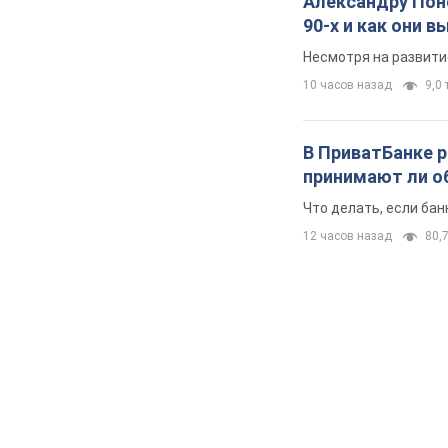
Александру Поно
90-х и как они 
Несмотря на развити
10 часов назад
9,0 
В ПриватБанке р
принимают ли о
Что делать, если ба
12 часов назад
80,7