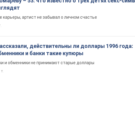
мареву – 53: что известно о трех детях секс-сим
выглядят
е карьеры, артист не забывал о личном счастье
т.
ассказали, действительны ли доллары 1996 года:
бменники и банки такие купюры
нки и обменники не принимают старые доллары
 т.