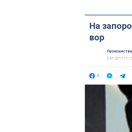
На запор
вор
Происшестви
5.01.2017 11:1
0