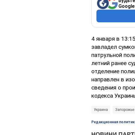
Будьте
Google
4 января в 13:1
завладел сумко
патрульной пол
летний ранее с
отделение поли
направлен в из
сведения о прои
кодекса Украин
Украина
Запорожье
Редакционная политик