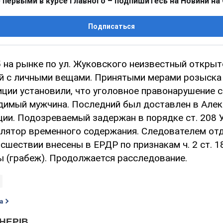
 первыми в курсе главного – подпишитесь на Новини на
Подписаться
5 на рынке по ул. Жуковского неизвестный открыт
й с личными вещами. Принятыми мерами розыска
иции установили, что уголовное правонарушение 
удимый мужчина. Последний был доставлен в Але
ции. Подозреваемый задержан в порядке ст. 208 
олятор временного содержания. Следователем от
сшествии внесены в ЕРДР по признакам ч. 2 ст. 1
ы (грабеж). Продолжается расследование.
а