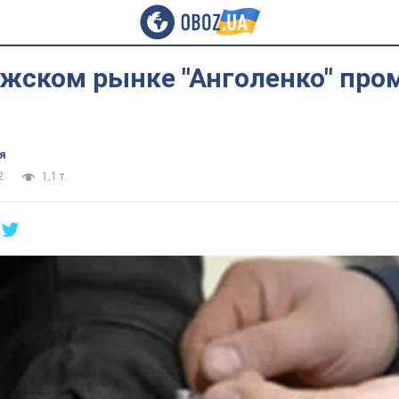
ожском рынке "Анголенко" пр
я
2
1,1 т.