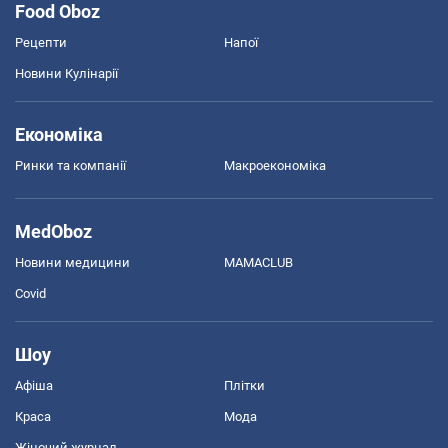
Food Oboz
Рецепти
Напої
Новини Кулінарії
Економіка
Ринки та компанії
Макроекономіка
MedOboz
Новини медицини
MAMACLUB
Covid
Шоу
Афіша
Плітки
Краса
Мода
Жіночий журнал