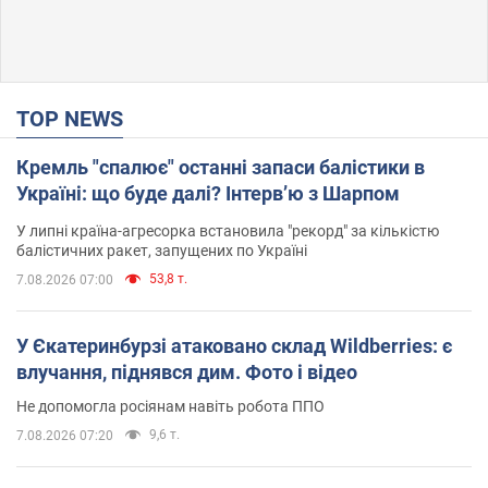
TOP NEWS
Кремль "спалює" останні запаси балістики в
Україні: що буде далі? Інтерв’ю з Шарпом
У липні країна-агресорка встановила "рекорд" за кількістю
балістичних ракет, запущених по Україні
53,8 т.
7.08.2026 07:00
У Єкатеринбурзі атаковано склад Wildberries: є
влучання, піднявся дим. Фото і відео
Не допомогла росіянам навіть робота ППО
9,6 т.
7.08.2026 07:20