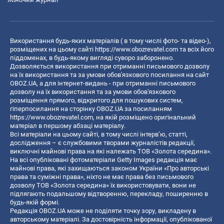
Використання будь-яких матеріалів ( в тому числі фото- та відео-),
розміщених на цьому сайті
https://www.obozrevatel.com
та всіх його
піддоменах, в будь-якому вигляді суворо заборонено.
Дозволяється використання при отриманні письмового дозволу
на їх використання та за умови обов'язкового посилання на сайт
OBOZ.UA, а для інтернет-видань - при отриманні письмового
дозволу на їх використання та за умови обов'язкового
розміщення прямого, відкритого для пошукових систем,
гіперпосилання на сторінку OBOZ.UA за посиланням
https://www.obozrevatel.com
, на якій розміщено оригінальний
матеріал в першому абзаці матеріалу.
Всі матеріали на цьому сайті, в тому числі інтерв’ю, статті,
дослідження – є службовими творами журналістів редакції,
виключні майнові права на які належать ТОВ «Золота середина».
На всі опубліковані фотоматеріали Getty Images редакція має
майнові права, які захищаються законом України «Про авторські
права та суміжні права», ніхто не має права без письмового
дозволу ТОВ «Золота середина» їх використовувати, вони не
підлягають подальшому відтворенню, перекладу, поширенню в
будь-якій формі.
Редакція OBOZ.UA може не поділяти точку зору, викладену в
авторському матеріалі. За достовірність інформації, опублікованої