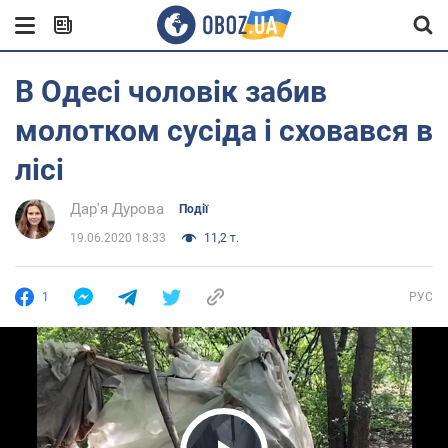
В Одесі чоловік забив
молотком сусіда і сховався в
лісі
Дар'я Дурова
Події
19.06.2020 18:33
11,2 т.
1
РУС