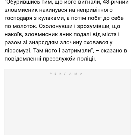
"Обурившись тим, що його вигнали, 48-річний
зловмисник накинувся на непривітного
господаря з кулаками, а потім побіг до себе
по молоток. Охолонувши і зрозумівши, що
накоїв, зловмисник зник подалі від міста і
разом зі знаряддям злочину сховався у
лісосмузі. Там його і затримали", – сказано в
повідомленні пресслужби поліції.