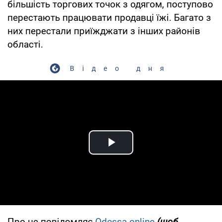
більшість торгових точок з одягом, поступово
перестають працювати продавці їжі. Багато з
них перестали приїжджати з інших районів
області.
Відео дня
Play Video
Про це повідомляє
Odessa.online
(щоб