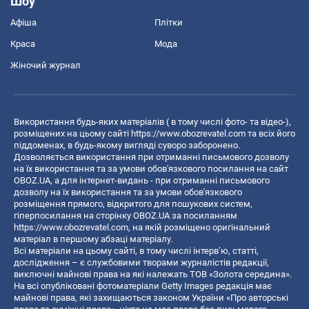
Шоу
Афіша
Плітки
Краса
Мода
Жіночий журнал
Використання будь-яких матеріалів ( в тому числі фото- та відео-),
розміщених на цьому сайті
https://www.obozrevatel.com
та всіх його
піддоменах, в будь-якому вигляді суворо заборонено.
Дозволяється використання при отриманні письмового дозволу
на їх використання та за умови обов'язкового посилання на сайт
OBOZ.UA, а для інтернет-видань - при отриманні письмового
дозволу на їх використання та за умови обов'язкового
розміщення прямого, відкритого для пошукових систем,
гіперпосилання на сторінку OBOZ.UA за посиланням
https://www.obozrevatel.com
, на якій розміщено оригінальний
матеріал в першому абзаці матеріалу.
Всі матеріали на цьому сайті, в тому числі інтерв’ю, статті,
дослідження – є службовими творами журналістів редакції,
виключні майнові права на які належать ТОВ «Золота середина».
На всі опубліковані фотоматеріали Getty Images редакція має
майнові права, які захищаються законом України «Про авторські