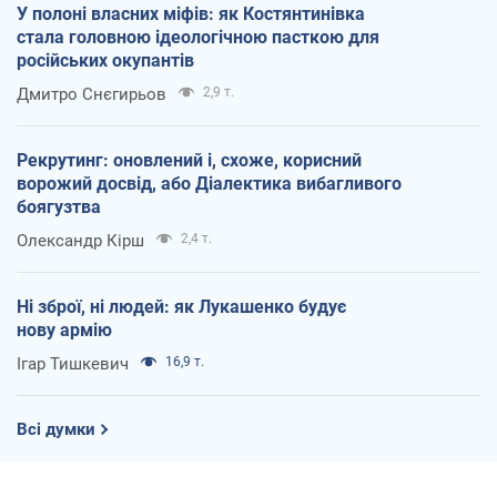
У полоні власних міфів: як Костянтинівка
стала головною ідеологічною пасткою для
російських окупантів
Дмитро Снєгирьов
2,9 т.
Рекрутинг: оновлений і, схоже, корисний
ворожий досвід, або Діалектика вибагливого
боягузтва
Олександр Кірш
2,4 т.
Ні зброї, ні людей: як Лукашенко будує
нову армію
Ігар Тишкевич
16,9 т.
Всі думки