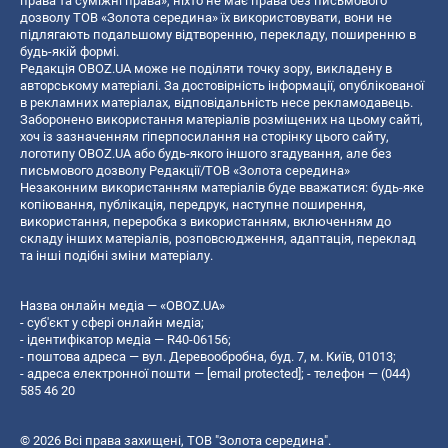
права та суміжні права», ніхто не має права без письмового
дозволу ТОВ «Золота середина» їх використовувати, вони не
підлягають подальшому відтворенню, перекладу, поширенню в
будь-якій формі.
Редакція OBOZ.UA може не поділяти точку зору, викладену в
авторському матеріалі. За достовірність інформації, опублікованої
в рекламних матеріалах, відповідальність несе рекламодавець.
Заборонено використання матеріалів розміщених на цьому сайті,
хоч із зазначенням гіперпосилання на сторінку цього сайту,
логотипу OBOZ.UA або будь-якого іншого згадування, але без
письмового дозволу Редакції/ТОВ «Золота середина»
Незаконним використанням матеріалів буде вважатися: будь-яке
копiювання, публiкацiя, передрук, наступне поширення,
використання, переробка з використанням, включенням до
складу інших матеріалів, розповсюдження, адаптація, переклад
та інші подібні зміни матеріалу.
Назва онлайн медіа — «OBOZ.UA»
- суб'єкт у сфері онлайн медіа;
- ідентифікатор медіа — R40-06156;
- поштова адреса — вул. Деревообробна, буд. 7, м. Київ, 01013;
- адреса електронної пошти —
[email protected]
; - телефон — (044)
585 46 20
© 2026 Всі права захищені, ТОВ "Золота середина".