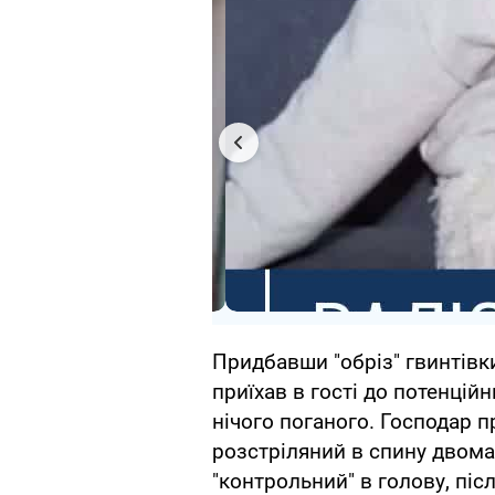
Придбавши "обріз" гвинтівки
приїхав в гості до потенційн
нічого поганого. Господар п
розстріляний в спину двома
"контрольний" в голову, післ