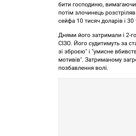
бити господиню, вимагаючи к
потім злочинець розстріляв 
сейфа 10 тисяч доларів і 30
Днями його затримали і 2-г
СІЗО. Його судитимуть за ст
зі зброєю" і "умисне вбивст
мотивів". Затриманому загр
позбавлення волі.