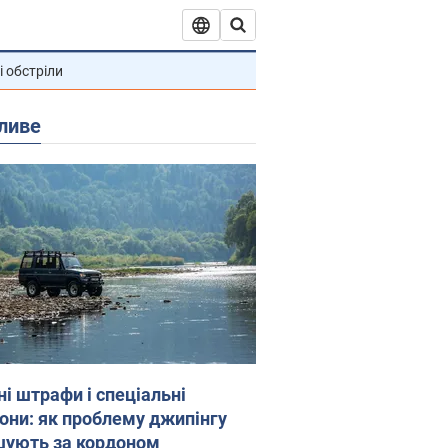
і обстріли
ливе
ні штрафи і спеціальні
гони: як проблему джипінгу
шують за кордоном