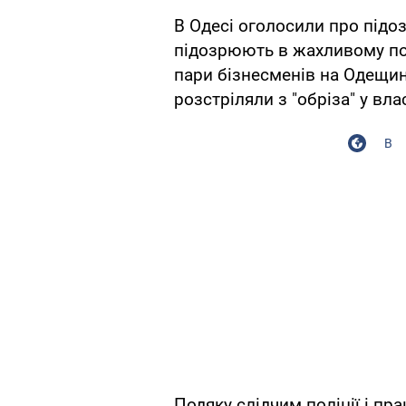
В Одесі оголосили про підо
підозрюють в жахливому по
пари бізнесменів на Одещині
розстріляли з "обріза" у вл
В
Подяку слідчим поліції і пр