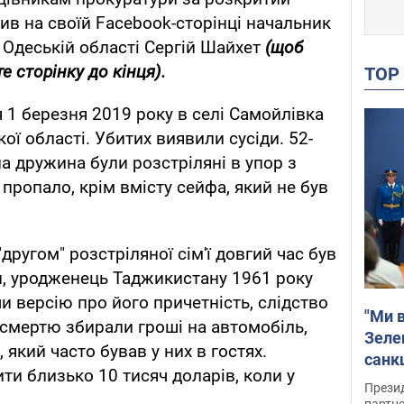
в на своїй Facebook-сторінці начальник
 Одеській області Сергій Шайхет
(щоб
е сторінку до кінця).
TO
1 березня 2019 року в селі Самойлівка
ї області. Убитих виявили сусіди. 52-
на дружина були розстріляні в упор з
е пропало, крім вмісту сейфа, який не був
другом" розстріляної сім'ї довгий час був
н, уродженець Таджикистану 1961 року
 версію про його причетність, слідство
"Ми в
 смертю збирали гроші на автомобіль,
Зеле
 який часто бував у них в гостях.
санкц
и близько 10 тисяч доларів, коли у
Прези
партне