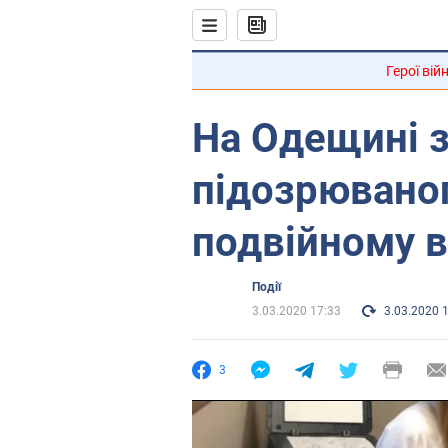
Герої вій
На Одещині 
підозрювано
подвійному в
Події
3.03.2020 17:33
3.03.2020 
3