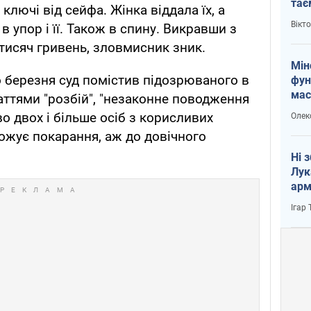
тає
лючі від сейфа. Жінка віддала їх, а
і Пу
Вікт
в упор і її. Також в спину. Викравши з
 тисяч гривень, зловмисник зник.
Мін
о березня суд помістив підозрюваного в
фун
мас
аттями "розбій", "незаконне поводження
во двох і більше осіб з корисливих
Олек
ожує покарання, аж до довічного
Ні 
Лук
арм
Ігар