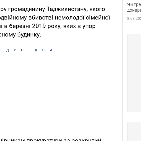
судд
Чи тре
зру громадянину Таджикистану, якого
неоч
донар
двійному вбивстві немолодої сімейної
8.08.20
 в березні 2019 року, яких в упор
асному будинку.
ідео дня
ацівникам прокуратури за розкритий