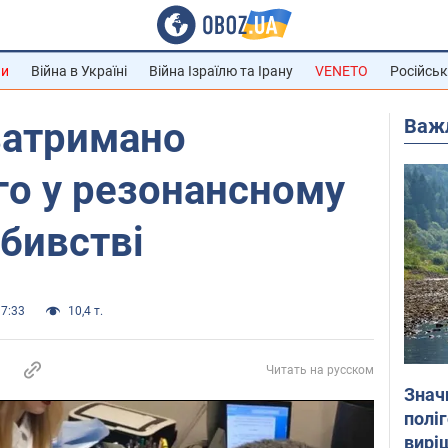
ни
Війна в Україні
Війна Ізраїлю та Ірану
VENETO
Російськ
Важ
затримано
го у резонансному
бивстві
17:33
10,4 т.
Читать на русском
Знач
полі
вирі