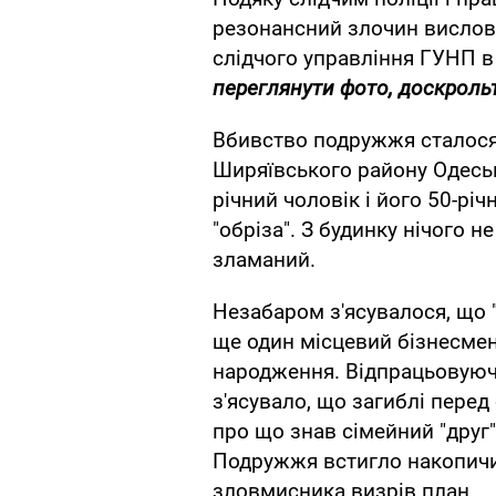
резонансний злочин вислови
слідчого управління ГУНП в
переглянути фото, доскрольт
Вбивство подружжя сталося 
Ширяївського району Одесько
річний чоловік і його 50-річ
"обріза". З будинку нічого н
зламаний.
Незабаром з'ясувалося, що "
ще один місцевий бізнесме
народження. Відпрацьовуючи
з'ясувало, що загиблі перед
про що знав сімейний "друг",
Подружжя встигло накопичит
зловмисника визрів план.