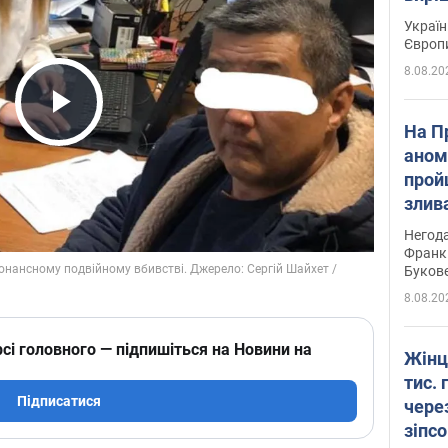
Україн
Європ
8.08.20
Play Video
На П
аном
прой
злив
пере
Негода
річки
Франк
Буков
8.08.20
сі головного — підпишіться на Новини на
Жінц
тис. 
Підписатися
чере
зіпс