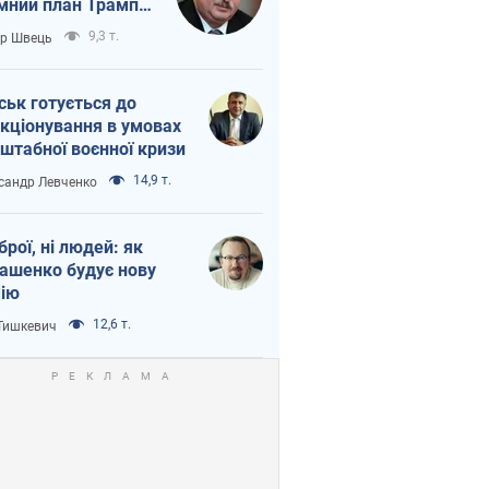
мний план Трампа
тіна?
9,3 т.
ор Швець
ськ готується до
кціонування в умовах
штабної воєнної кризи
14,9 т.
сандр Левченко
зброї, ні людей: як
ашенко будує нову
ію
12,6 т.
 Тишкевич