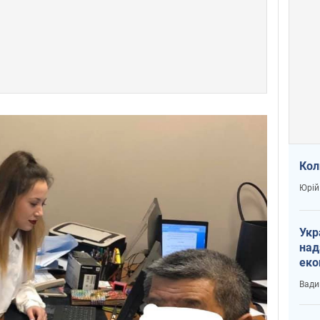
Кол
Юрій
Укр
над
еко
сві
Вади