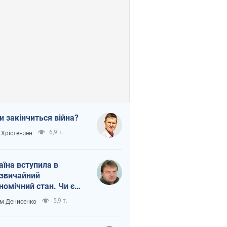
и закінчиться війна?
6,9 т.
 Хрістензен
аїна вступила в
звичайний
номічний стан. Чи є
тло вкінці тунелю?
5,9 т.
м Денисенко