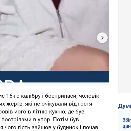
с 16-го калібру і боєприпаси, чоловік
их жертв, які не очікували від гостя
Дум
ровів його в літню кухню, де був
 пострілами в упор. Потім був
Збі
цин
я чого гість зайшов у будинок і почав