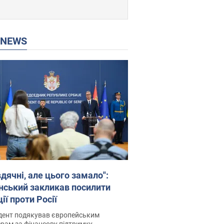
P NEWS
дячні, але цього замало":
нський закликав посилити
ії проти Росії
дент подякував європейським
рам за фінансову підтримку