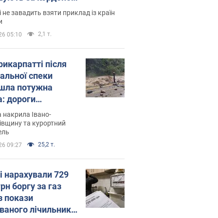
і не завадить взяти приклад із країн
и
2,1 т.
26 05:10
рикарпатті після
альної спеки
шла потужна
а: дороги
творились на
 накрила Івано-
. Відео
івщину та курортний
ель
25,2 т.
26 09:27
і нарахували 729
грн боргу за газ
з покази
ованого лічильника: