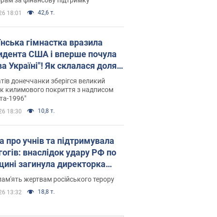
42,6 т.
26 18:01
їнська гімнастка вразила
идента США і вперше почула
а Україні"! Як склалася доля
паєвої, яка 30 років тому
тів донеччанки зберігся великий
ала "золото" Олімпіади
к килимового покриття з надписом
та-1996"
10,8 т.
26 18:30
а про учнів та підтримувала
гогів: внаслідок удару РФ по
щині загинула директорка
ького ліцею, її чоловік та онук
пам'ять жертвам російського терору
18,8 т.
26 13:32