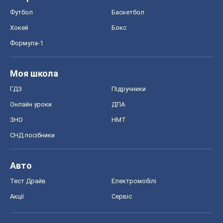
СНД посібники
Авто
Тест Драйв
Електромобілі
Акції
Сервіс
Food Oboz
Рецепти
Напої
Дієти
Економіка
Ринки та компанії
Макроекономіка
MedOboz