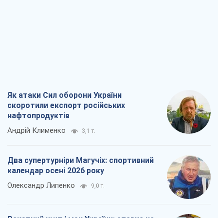
Андрій Клименко
3,1 т.
Два супертурніри Магучіх: спортивний
календар осені 2026 року
Олександр Липенко
9,0 т.
Ракетний щит і меч України: ставка на
виробництво власних ракет
Кирило Татарінов
3,7 т.
Посмертна "презумпція винуватості":
хто дозволив ТЦК судити загиблих
захисників
Марина Ставнійчук
8,5 т.
Всі думки