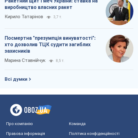
Про компанію
Команда
Правова інформація
Політика конфіденційності
Реклама на сайті
Документи
Редакційна політика
Журналісти OBOZ.UA на місці
подій
OBOZ.UA
Політика
Світ
Розслідування
Блоги
Суспільство