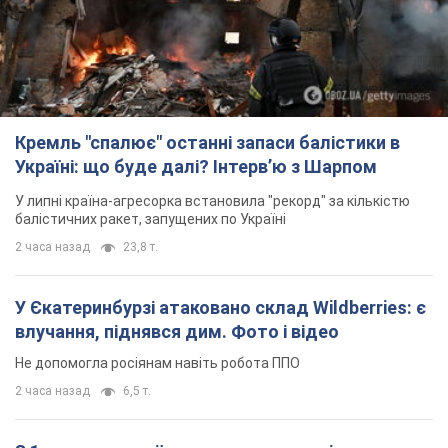
У Єкатеринбурзі атаковано склад Wildberries: є
влучання, піднявся дим. Фото і відео
Не допомогла росіянам навіть робота ППО
2 часа назад
6,5 т.
З 1 вересня українським вчителям підвищать
зарплати: Корецький розкрив деталі
Одночасно з підвищенням зарплат педагогам уряд
анонсував збільшення студентських стипендій
9 часов назад
8,1 т.