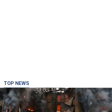
TOP NEWS
Кремль "спалює" останні запаси балістики в
Україні: що буде далі? Інтерв’ю з Шарпом
У липні країна-агресорка встановила "рекорд" за кількістю
балістичних ракет, запущених по Україні
2 часа назад
23,8 т.