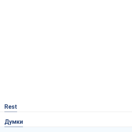
Rest
Думки
Кремль переносить війну в тил Європи:
під загрозою критична логістика
Віктор Ягун
11,6 т.
На якому боці історії виступає Дональд
Трамп?
Віктор Каспрук
9,8 т.
Про заплановану вирубку більше 600