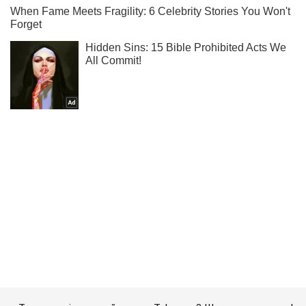
Ти ще не підписаний на наш Telegram? Швиденько тисни!
Підписатись
Підписатись
Події
На Одещині запобігли...
Важливе