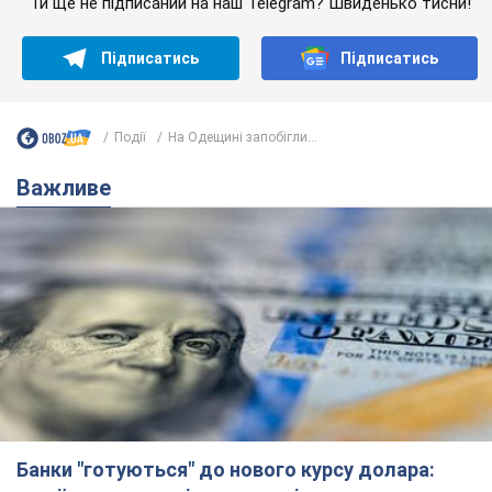
Банки "готуються" до нового курсу долара:
українцям розповіли, чого очікувати
найближчими днями
Яким буде курс валюти в обмінниках
10 часов назад
149,2 т.
Українцям обіцяють по 850 грн від
мобільних операторів: що не так з
цими повідомленнями
Як не потрапити в пастку шахраїв
6.08.2026 21:02
13,6 т.