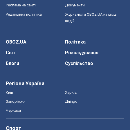
Регіони України
Київ
Харків
Запоріжжя
Дніпро
Черкаси
Спорт
Футбол
Баскетбол
Хокей
Бокс
Формула-1
Моя школа
ГДЗ
Підручники
Онлайн уроки
ДПА
ЗНО
НМТ