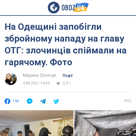
На Одещині запобігли
збройному нападу на главу
ОТГ: злочинців спіймали на
гарячому. Фото
Марина Ліснічук
Події
4.08.2021 14:03
2,5 т.
196
РУС