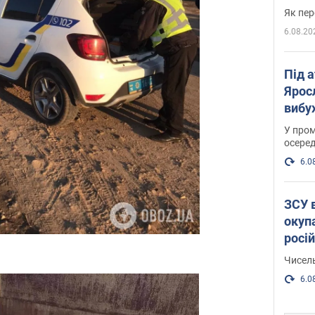
Як пер
6.08.20
Під 
Ярос
вибух
У пром
осеред
6.0
ЗСУ 
окуп
росі
Чисель
6.0