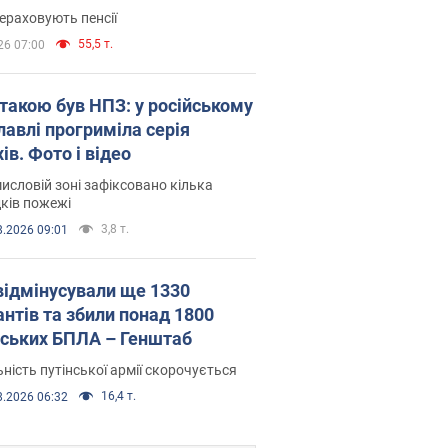
ераховують пенсії
55,5 т.
26 07:00
атакою був НПЗ: у російському
лавлі прогриміла серія
ів. Фото і відео
исловій зоні зафіксовано кілька
ків пожежі
3,8 т.
8.2026 09:01
відмінусували ще 1330
антів та збили понад 1800
йських БПЛА – Генштаб
ність путінської армії скорочується
16,4 т.
8.2026 06:32