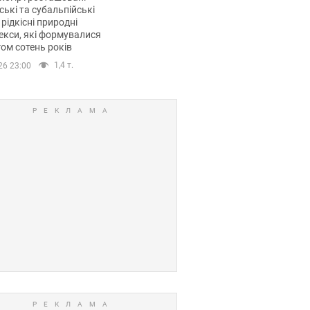
ські та субальпійські
 рідкісні природні
кси, які формувалися
ом сотень років
1,4 т.
26 23:00