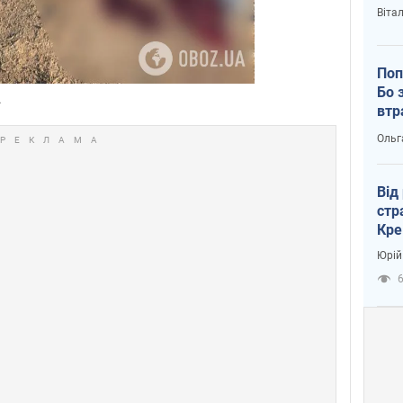
Віта
Поп
Бо 
втр
Ольг
Від
стр
Кре
пас
Юрій