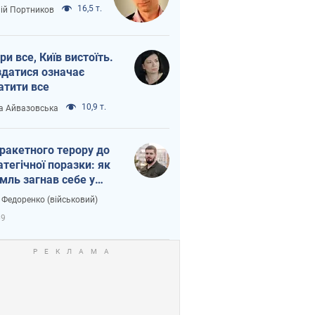
16,5 т.
лій Портников
ри все, Київ вистоїть.
здатися означає
атити все
10,9 т.
а Айвазовська
 ракетного терору до
атегічної поразки: як
мль загнав себе у
тку
 Федоренко (військовий)
69