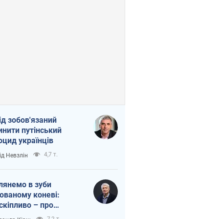
ід зобов'язаний
инити путінський
оцид українців
4,7 т.
ід Невзлін
лянемо в зуби
ованому коневі:
скіпливо – про
омогу Україні
7,2 т.