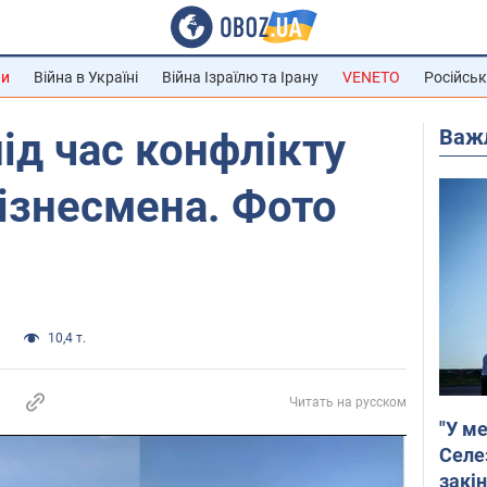
ни
Війна в Україні
Війна Ізраїлю та Ірану
VENETO
Російськ
Важ
ід час конфлікту
ізнесмена. Фото
а
10,4 т.
Читать на русском
"У ме
Селе
закін