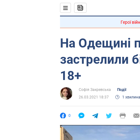
Герої вій
На Одещині п
застрелили б
18+
Софія Закревська
Події
26.03.2021 18:37
1 хвилин
0