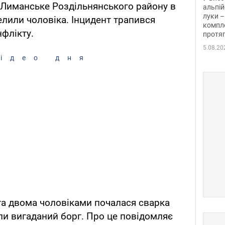
і Лиманське Роздільнянського району в
альпій
луки –
елили чоловіка. Інцидент трапився
компле
нфлікту.
протяг
5.08.20
ідео дня
а двома чоловіками почалася сварка
али вигаданий борг. Про це повідомляє