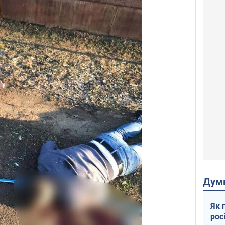
Дум
Як 
рос