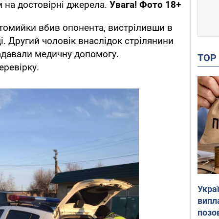
 на достовірні джерела.
Увага! Фото 18+
втомийки вбив опонента, вистріливши в
і. Другий чоловік внаслідок стрілянини
адавали медичну допомогу.
TO
еревірку.
Украї
випл
позо