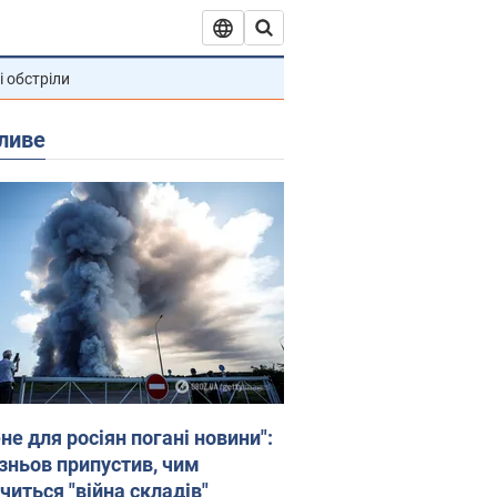
і обстріли
ливе
не для росіян погані новини":
зньов припустив, чим
читься "війна складів"