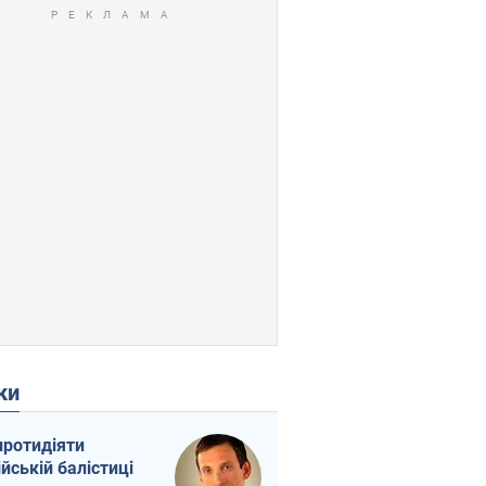
ки
протидіяти
ійській балістиці