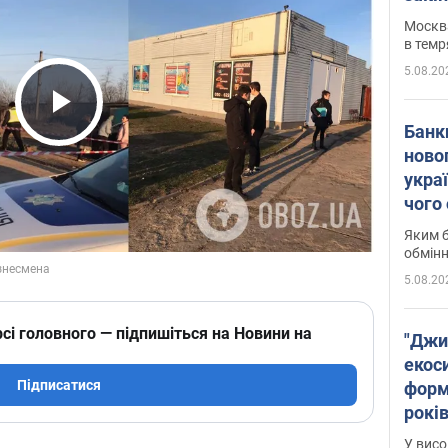
Москва
в темр
5.08.20
Play Video
Банк
ново
укра
чого
Яким б
обмін
5.08.20
сі головного — підпишіться на Новини на
"Джи
екоси
Підписатися
форм
років
заби
У висо