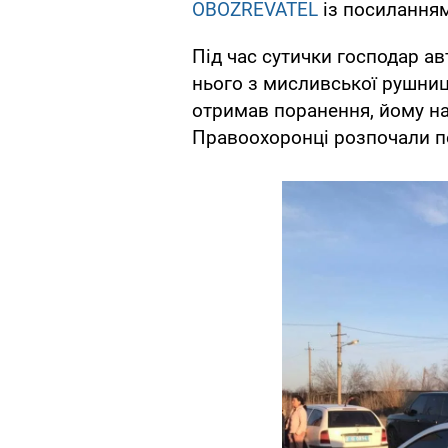
OBOZREVATEL
із посиланням
Під час сутички господар а
нього з мисливської рушниц
отримав поранення, йому н
Правоохоронці розпочали п