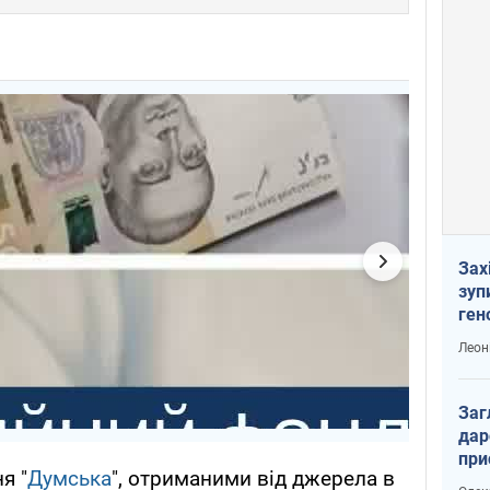
Зах
зуп
ген
Леон
Заг
дар
при
я "
Думська
", отриманими від джерела в
доп