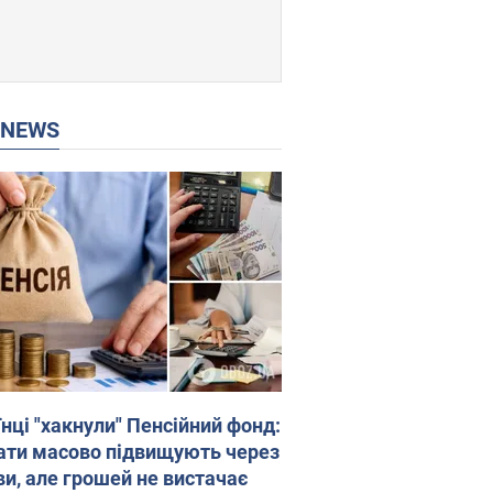
P NEWS
нці "хакнули" Пенсійний фонд:
ати масово підвищують через
ви, але грошей не вистачає