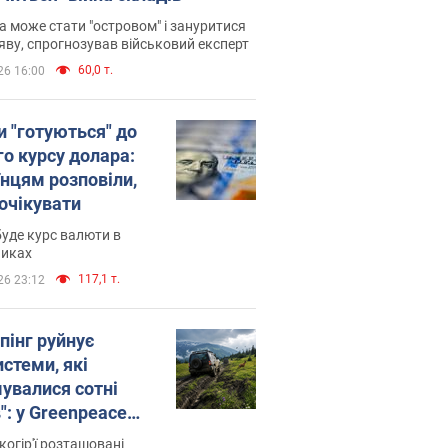
 може стати "островом" і зануритися
яву, спрогнозував військовий експерт
60,0 т.
26 16:00
и "готуються" до
го курсу долара:
їнцям розповіли,
 очікувати
уде курс валюти в
никах
117,1 т.
26 23:12
пінг руйнує
стеми, які
увалися сотні
": у Greenpeace
ли на сполох
когір'ї розташовані