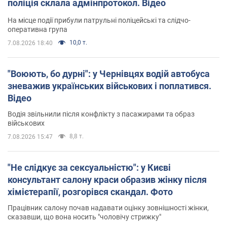
поліція склала адмінпротокол. Відео
На місце події прибули патрульні поліцейські та слідчо-
оперативна група
10,0 т.
7.08.2026 18:40
"Воюють, бо дурні": у Чернівцях водій автобуса
зневажив українських військових і поплатився.
Відео
Водія звільнили після конфлікту з пасажирами та образ
військових
8,8 т.
7.08.2026 15:47
"Не слідкує за сексуальністю": у Києві
консультант салону краси образив жінку після
хімієтерапії, розгорівся скандал. Фото
Працівник салону почав надавати оцінку зовнішності жінки,
сказавши, що вона носить "чоловічу стрижку"