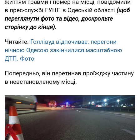
життям травми і помер на місці, повідомили
в прес-службі ГУНП в Одеській області
(щоб
переглянути фото та відео, доскрольте
сторінку до кінця).
Читайте:
Голлівуд відпочиває: перегони
нічною Одесою закінчилися масштабною
ДТП. Фото
Попередньо, він перетинав проїжджу частину
в невстановленому місці.