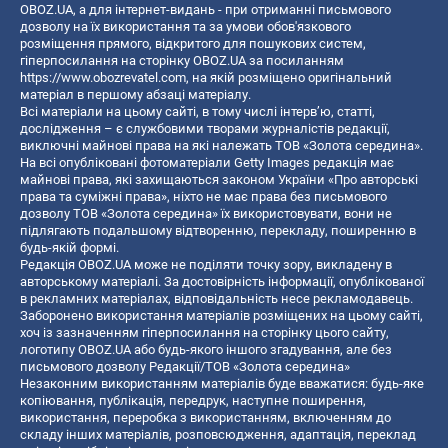
OBOZ.UA, а для інтернет-видань - при отриманні письмового
дозволу на їх використання та за умови обов'язкового
розміщення прямого, відкритого для пошукових систем,
гіперпосилання на сторінку OBOZ.UA за посиланням
https://www.obozrevatel.com
, на якій розміщено оригінальний
матеріал в першому абзаці матеріалу.
Всі матеріали на цьому сайті, в тому числі інтерв’ю, статті,
дослідження – є службовими творами журналістів редакції,
виключні майнові права на які належать ТОВ «Золота середина».
На всі опубліковані фотоматеріали Getty Images редакція має
майнові права, які захищаються законом України «Про авторські
права та суміжні права», ніхто не має права без письмового
дозволу ТОВ «Золота середина» їх використовувати, вони не
підлягають подальшому відтворенню, перекладу, поширенню в
будь-якій формі.
Редакція OBOZ.UA може не поділяти точку зору, викладену в
авторському матеріалі. За достовірність інформації, опублікованої
в рекламних матеріалах, відповідальність несе рекламодавець.
Заборонено використання матеріалів розміщених на цьому сайті,
хоч із зазначенням гіперпосилання на сторінку цього сайту,
логотипу OBOZ.UA або будь-якого іншого згадування, але без
письмового дозволу Редакції/ТОВ «Золота середина»
Незаконним використанням матеріалів буде вважатися: будь-яке
копiювання, публiкацiя, передрук, наступне поширення,
використання, переробка з використанням, включенням до
складу інших матеріалів, розповсюдження, адаптація, переклад