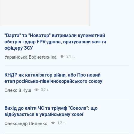
"Варта" та "Новатор" витримали кулеметний
обстріл і удар FPV-дрона, врятувавши життя
офіцеру ЗСУ
Українська Бронетехніка
3,1 т.
КНДР як каталізатор війни, або Про новий
етап російсько-північнокорейського союзу
Олексій Кущ
3,2 т.
Вихід до еліти ЧС та тріумф "Сокола": що
відбувається в українському хокеї
Олександр Липенко
1,2 т.