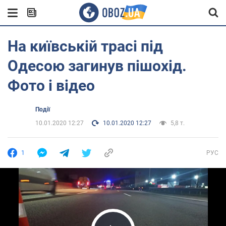
На київській трасі під
Одесою загинув пішохід.
Фото і відео
Події
10.01.2020 12:27
10.01.2020 12:27
5,8 т.
1
РУС