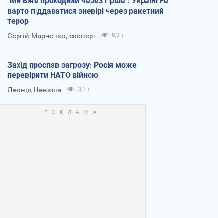
"Ми вже проходили через гірше": Україні не
варто піддаватися зневірі через ракетний
терор
Сергій Марченко, експерт
8,3 т.
Захід проспав загрозу: Росія може
перевірити НАТО війною
Леонід Невзлін
3,1 т.