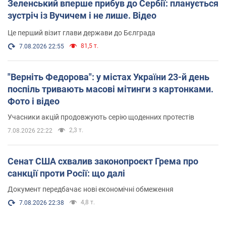
Зеленський вперше прибув до Сербії: планується
зустріч із Вучичем і не лише. Відео
Це перший візит глави держави до Бєлграда
81,5 т.
7.08.2026 22:55
"Верніть Федорова": у містах України 23-й день
поспіль тривають масові мітинги з картонками.
Фото і відео
Учасники акцій продовжують серію щоденних протестів
2,3 т.
7.08.2026 22:22
Сенат США схвалив законопроєкт Грема про
санкції проти Росії: що далі
Документ передбачає нові економічні обмеження
4,8 т.
7.08.2026 22:38