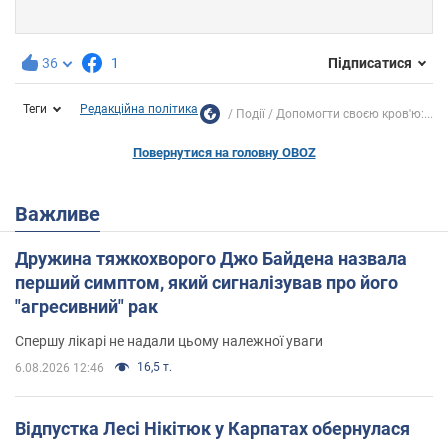
36
1
Підписатися
Теги
Редакційна політика
Події
Допомогти своєю кров'ю:...
Повернутися на головну OBOZ
Важливе
Дружина тяжкохворого Джо Байдена назвала
перший симптом, який сигналізував про його
"агресивний" рак
Спершу лікарі не надали цьому належної уваги
16,5 т.
6.08.2026 12:46
Відпустка Лесі Нікітюк у Карпатах обернулася