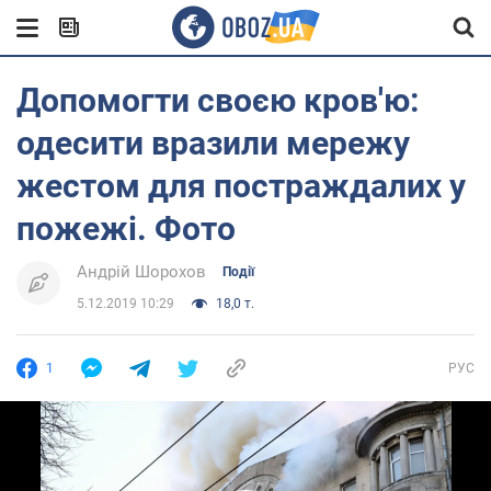
Допомогти своєю кров'ю:
одесити вразили мережу
жестом для постраждалих у
пожежі. Фото
Андрій Шорохов
Події
5.12.2019 10:29
18,0 т.
1
РУС