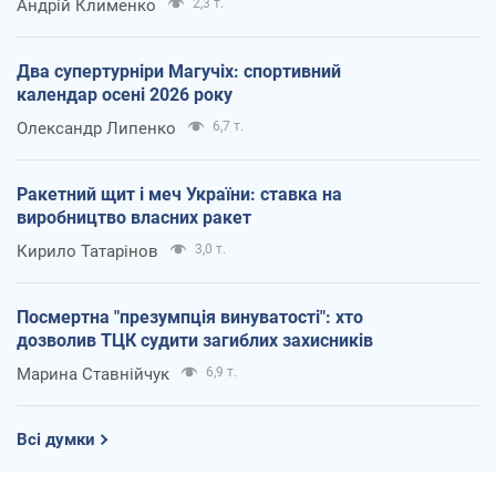
Андрій Клименко
2,3 т.
Два супертурніри Магучіх: спортивний
календар осені 2026 року
Олександр Липенко
6,7 т.
Ракетний щит і меч України: ставка на
виробництво власних ракет
Кирило Татарінов
3,0 т.
Посмертна "презумпція винуватості": хто
дозволив ТЦК судити загиблих захисників
Марина Ставнійчук
6,9 т.
Всі думки