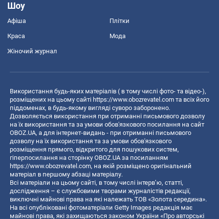
Шоу
Афіша
Плітки
Краса
Мода
Жіночий журнал
Використання будь-яких матеріалів ( в тому числі фото- та відео-),
розміщених на цьому сайті
https://www.obozrevatel.com
та всіх його
піддоменах, в будь-якому вигляді суворо заборонено.
Дозволяється використання при отриманні письмового дозволу
на їх використання та за умови обов'язкового посилання на сайт
OBOZ.UA, а для інтернет-видань - при отриманні письмового
дозволу на їх використання та за умови обов'язкового
розміщення прямого, відкритого для пошукових систем,
гіперпосилання на сторінку OBOZ.UA за посиланням
https://www.obozrevatel.com
, на якій розміщено оригінальний
матеріал в першому абзаці матеріалу.
Всі матеріали на цьому сайті, в тому числі інтерв’ю, статті,
дослідження – є службовими творами журналістів редакції,
виключні майнові права на які належать ТОВ «Золота середина».
На всі опубліковані фотоматеріали Getty Images редакція має
майнові права, які захищаються законом України «Про авторські