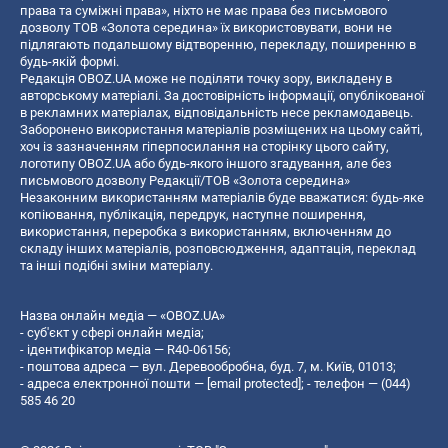
права та суміжні права», ніхто не має права без письмового
дозволу ТОВ «Золота середина» їх використовувати, вони не
підлягають подальшому відтворенню, перекладу, поширенню в
будь-якій формі.
Редакція OBOZ.UA може не поділяти точку зору, викладену в
авторському матеріалі. За достовірність інформації, опублікованої
в рекламних матеріалах, відповідальність несе рекламодавець.
Заборонено використання матеріалів розміщених на цьому сайті,
хоч із зазначенням гіперпосилання на сторінку цього сайту,
логотипу OBOZ.UA або будь-якого іншого згадування, але без
письмового дозволу Редакції/ТОВ «Золота середина»
Незаконним використанням матеріалів буде вважатися: будь-яке
копiювання, публiкацiя, передрук, наступне поширення,
використання, переробка з використанням, включенням до
складу інших матеріалів, розповсюдження, адаптація, переклад
та інші подібні зміни матеріалу.
Назва онлайн медіа — «OBOZ.UA»
- суб'єкт у сфері онлайн медіа;
- ідентифікатор медіа — R40-06156;
- поштова адреса — вул. Деревообробна, буд. 7, м. Київ, 01013;
- адреса електронної пошти —
[email protected]
; - телефон — (044)
585 46 20