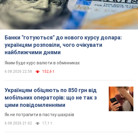
Яким буде курс валюти в обмінниках
6.08.2026 22:58
152,6 т.
Українцям обіцяють по 850 грн від
мобільних операторів: що не так з
цими повідомленнями
Як не потрапити в пастку шахраїв
6.08.2026 21:02
17,1 т.
Найдорожчий футболіст "Динамо"
забив "Карабаху" вже на 10-й хвилині
матчу. Відео
Поєдинок відбувається в Польщі
6.08.2026 20:48
7,2 т.