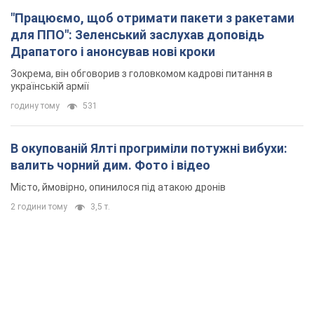
В окупованій Ялті прогриміли потужні вибухи:
валить чорний дим. Фото і відео
Місто, ймовірно, опинилося під атакою дронів
2 години тому
3,5 т.