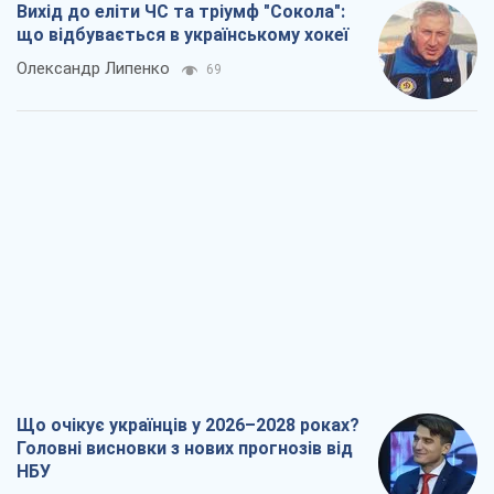
Що очікує українців у 2026–2028 роках?
Головні висновки з нових прогнозів від
НБУ
Василь Фурман
2,4 т.
Результат ударів по НПЗ Росії значно
більший, ніж здається
Дмитро Томчук
2,2 т.
Не помста, а стратегія: Україна змушує