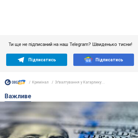
Кримінал
Зґвалтування у Кагарлику:...
Важливе
Банки "готуються" до нового курсу долара:
українцям розповіли, чого очікувати
найближчими днями