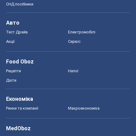
Food Oboz
Рецепти
Напої
Дієти
Економіка
Ринки та компанії
Макроекономіка
MedOboz
Новини медицини
MAMACLUB
Шоу
Афіша
Плітки
Краса
Мода
Жіночий журнал