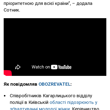
пріоритетною для всієї країни", – додала
Сотник.
Як повідомляв
OBOZREVATEL
:
Співробітників Кагарлицького відділу
поліції в Київській
області підозрюють у
зґвалтуванні молодої жінки
. Керівництво