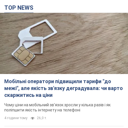
Мобільні оператори підвищили тарифи "до
межі", але якість зв'язку деградувала: чи варто
скаржитись на ціни
Чому ціни на мобільний зв'язок зросли у кілька разів і як
поліпшити якість інтернету на телефоні
4 години тому
26,0 т.
"Працюємо, щоб отримати пакети з ракетами
для ППО": Зеленський заслухав доповідь
Драпатого і анонсував нові кроки
Зокрема, він обговорив з головкомом кадрові питання в
українській армії
годину тому
531