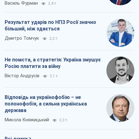
Росію платити за війну
Віктор Андрусів
3,1 т.
Відповідь на українофобію – не
полонофобія, а сильна українська
держава
Микола Княжицький
2,3 т.
Всі думки
Про компанію
Команда
Правова інформація
Політика конфіденційності