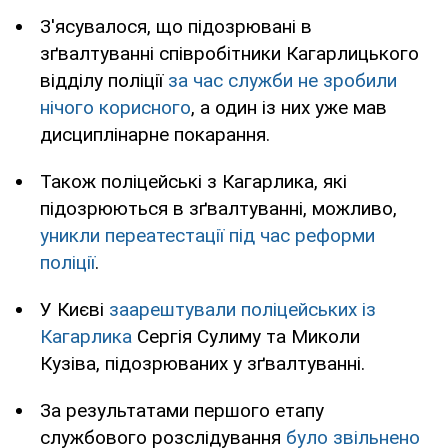
З'ясувалося, що підозрювані в
зґвалтуванні співробітники Кагарлицького
відділу поліції
за час служби не зробили
нічого корисного
, а один із них уже мав
дисциплінарне покарання.
Також поліцейські з Кагарлика, які
підозрюються в зґвалтуванні, можливо,
уникли переатестації під час реформи
поліції
.
У Києві
заарештували поліцейських із
Кагарлика
Сергія Сулиму та Миколи
Кузіва, підозрюваних у зґвалтуванні.
За результатами першого етапу
службового розслідування
було звільнено