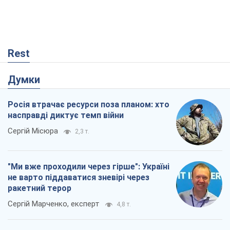
Росія втрачає ресурси поза планом: хто
насправді диктує темп війни
Сергій Місюра
2,3 т.
"Ми вже проходили через гірше": Україні
не варто піддаватися зневірі через
ракетний терор
Сергій Марченко, експерт
4,8 т.
Вихід до еліти ЧС та тріумф "Сокола":
що відбувається в українському хокеї
Олександр Липенко
69