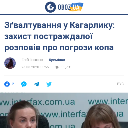
Зґвалтування у Кагарлику:
захист постраждалої
розповів про погрози копа
Гліб Іванов
Кримінал
25.06.2020 11:55
11,7 т.
2
РУС