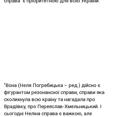
справа" є пріоритетною для всієї України.
"Вона (Неля Погребицька – ред.) дійсно є
фігурантом резонансної справи, справи яка
сколихнула всю країну та нагадала про
Врадіївку, про Переяслав-Хмельницький. І
сьогодні Неліна справа є важкою, але