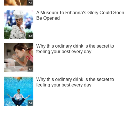
Ти ще не підписаний на наш Telegram? Швиденько тисни!
Підписатись
Підписатись