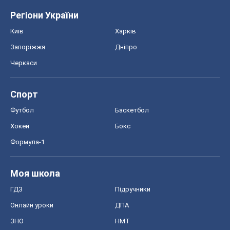
Футбол
Баскетбол
Хокей
Бокс
Формула-1
Моя школа
ГДЗ
Підручники
Онлайн уроки
ДПА
ЗНО
НМТ
СНД посібники
Авто
Тест Драйв
Електромобілі
Акції
Сервіс