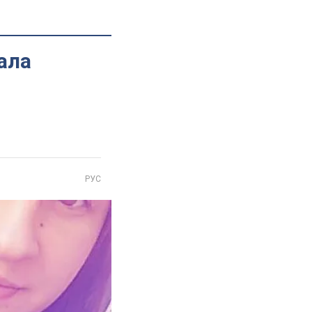
ала
РУС