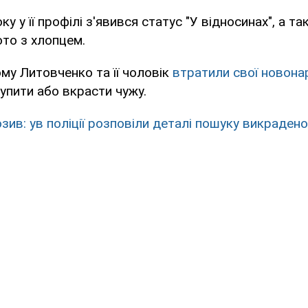
ку у її профілі з'явився статус "У відносинах", а т
то з хлопцем.
ому Литовченко та її чоловік
втратили свої новона
упити або вкрасти чужу.
зив: ув поліції розповіли деталі пошуку викрадено