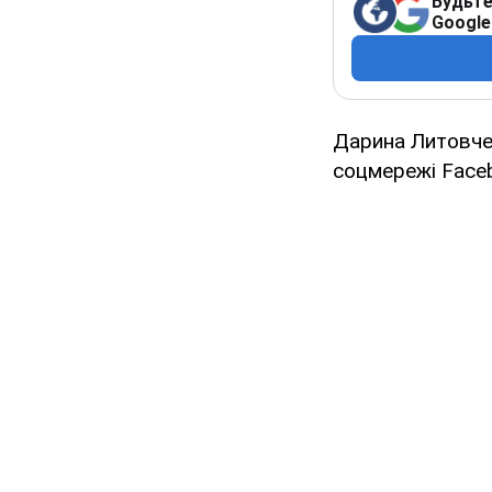
Будьте
Google
Дарина Литовче
соцмережі Faceb