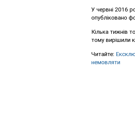
У червні 2016 ро
опубліковано фо
Кілька тижнів т
тому вирішили к
Читайте:
Ексклю
немовляти