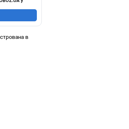
 OBOZ.UA у
єстрована в