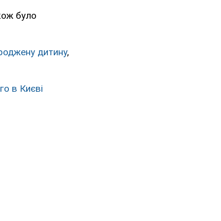
акож було
роджену дитину
,
го в Києві