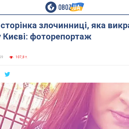
сторінка злочинниці, яка викр
 Києві: фоторепортаж
59
107,8 т.