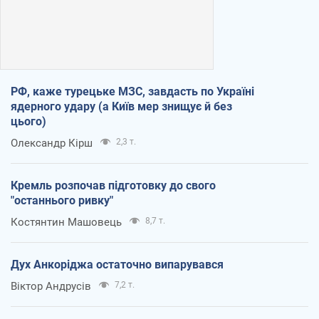
РФ, каже турецьке МЗС, завдасть по Україні
ядерного удару (а Київ мер знищує й без
цього)
Олександр Кірш
2,3 т.
Кремль розпочав підготовку до свого
"останнього ривку"
Костянтин Машовець
8,7 т.
Дух Анкоріджа остаточно випарувався
Віктор Андрусів
7,2 т.