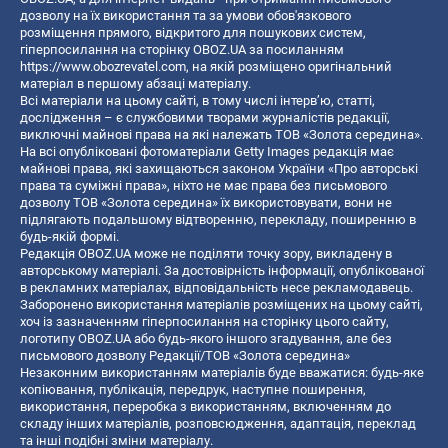
дозволу на їх використання та за умови обов'язкового
розміщення прямого, відкритого для пошукових систем,
гіперпосилання на сторінку OBOZ.UA за посиланням
https://www.obozrevatel.com
, на якій розміщено оригінальний
матеріал в першому абзаці матеріалу.
Всі матеріали на цьому сайті, в тому числі інтерв’ю, статті,
дослідження – є службовими творами журналістів редакції,
виключні майнові права на які належать ТОВ «Золота середина».
На всі опубліковані фотоматеріали Getty Images редакція має
майнові права, які захищаються законом України «Про авторські
права та суміжні права», ніхто не має права без письмового
дозволу ТОВ «Золота середина» їх використовувати, вони не
підлягають подальшому відтворенню, перекладу, поширенню в
будь-якій формі.
Редакція OBOZ.UA може не поділяти точку зору, викладену в
авторському матеріалі. За достовірність інформації, опублікованої
в рекламних матеріалах, відповідальність несе рекламодавець.
Заборонено використання матеріалів розміщених на цьому сайті,
хоч із зазначенням гіперпосилання на сторінку цього сайту,
логотипу OBOZ.UA або будь-якого іншого згадування, але без
письмового дозволу Редакції/ТОВ «Золота середина»
Незаконним використанням матеріалів буде вважатися: будь-яке
копiювання, публiкацiя, передрук, наступне поширення,
використання, переробка з використанням, включенням до
складу інших матеріалів, розповсюдження, адаптація, переклад
та інші подібні зміни матеріалу.