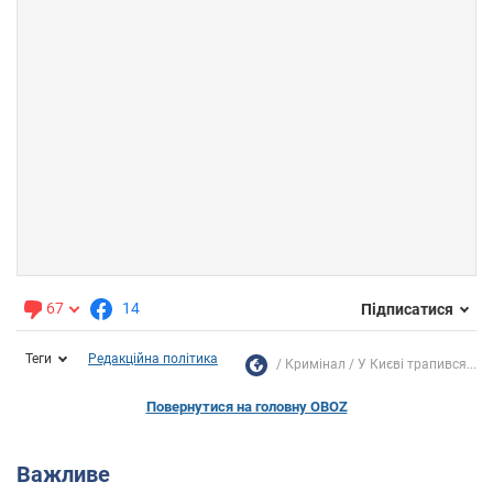
67
14
Підписатися
Теги
Редакційна політика
Кримінал
У Києві трапився...
Повернутися на головну OBOZ
Важливе