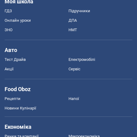
Моя школа
ГДЗ
Підручники
Онлайн уроки
ДПА
ЗНО
НМТ
Авто
Тест Драйв
Електромобілі
Акції
Сервіс
Food Oboz
Рецепти
Напої
Новини Кулінарії
Економіка
Ринки та компанії
Макроекономіка