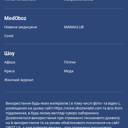
MedOboz
Новини медицини
MAMACLUB
Covid
Шоу
Афіша
Плітки
Краса
Мода
Жіночий журнал
Використання будь-яких матеріалів ( в тому числі фото- та відео-),
розміщених на цьому сайті
https://www.obozrevatel.com
та всіх його
піддоменах, в будь-якому вигляді суворо заборонено.
Дозволяється використання при отриманні письмового дозволу
на їх використання та за умови обов'язкового посилання на сайт
OBOZ.UA, а для інтернет-видань - при отриманні письмового