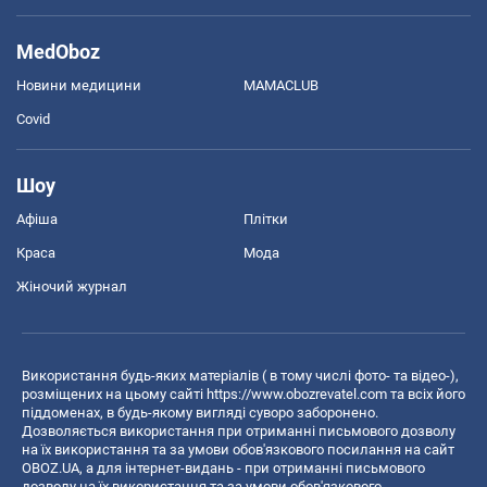
MedOboz
Новини медицини
MAMACLUB
Covid
Шоу
Афіша
Плітки
Краса
Мода
Жіночий журнал
Використання будь-яких матеріалів ( в тому числі фото- та відео-),
розміщених на цьому сайті
https://www.obozrevatel.com
та всіх його
піддоменах, в будь-якому вигляді суворо заборонено.
Дозволяється використання при отриманні письмового дозволу
на їх використання та за умови обов'язкового посилання на сайт
OBOZ.UA, а для інтернет-видань - при отриманні письмового
дозволу на їх використання та за умови обов'язкового