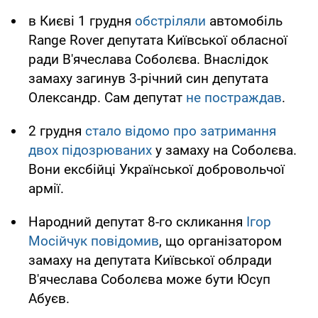
в Києві 1 грудня
обстріляли
автомобіль
Range Rover депутата Київської обласної
ради В'ячеслава Соболєва. Внаслідок
замаху загинув 3-річний син депутата
Олександр. Сам депутат
не постраждав
.
2 грудня
стало відомо про затримання
двох підозрюваних
у замаху на Соболєва.
Вони ексбійці Української добровольчої
армії.
Народний депутат 8-го скликання
Ігор
Мосійчук повідомив
, що організатором
замаху на депутата Київської облради
В'ячеслава Соболєва може бути Юсуп
Абуєв.