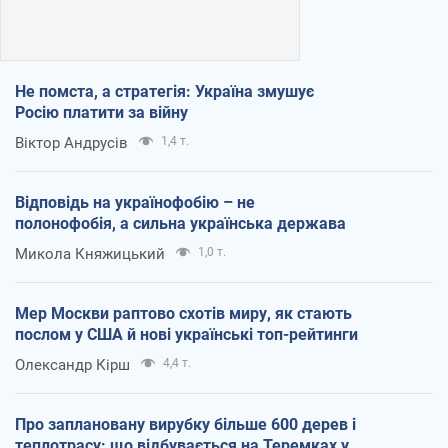
Не помста, а стратегія: Україна змушує
Росію платити за війну
Віктор Андрусів
1,4 т.
Відповідь на українофобію – не
полонофобія, а сильна українська держава
Микола Княжицький
1,0 т.
Мер Москви раптово схотів миру, як стають
послом у США й нові українські топ-рейтинги
Олександр Кірш
4,4 т.
Про заплановану вирубку більше 600 дерев і
теплотрасу: що відбувається на Теремках у