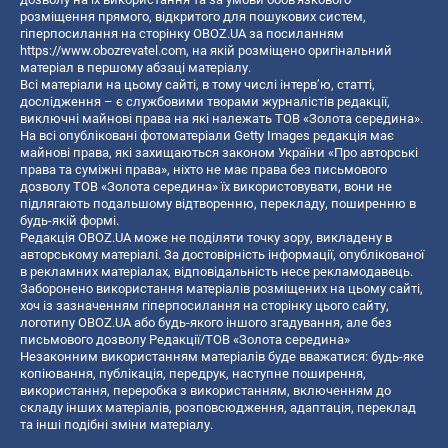
розміщення прямого, відкритого для пошукових систем,
гіперпосилання на сторінку OBOZ.UA за посиланням
https://www.obozrevatel.com
, на якій розміщено оригінальний
матеріал в першому абзаці матеріалу.
Всі матеріали на цьому сайті, в тому числі інтерв’ю, статті,
дослідження – є службовими творами журналістів редакції,
виключні майнові права на які належать ТОВ «Золота середина».
На всі опубліковані фотоматеріали Getty Images редакція має
майнові права, які захищаються законом України «Про авторські
права та суміжні права», ніхто не має права без письмового
дозволу ТОВ «Золота середина» їх використовувати, вони не
підлягають подальшому відтворенню, перекладу, поширенню в
будь-якій формі.
Редакція OBOZ.UA може не поділяти точку зору, викладену в
авторському матеріалі. За достовірність інформації, опублікованої
в рекламних матеріалах, відповідальність несе рекламодавець.
Заборонено використання матеріалів розміщених на цьому сайті,
хоч із зазначенням гіперпосилання на сторінку цього сайту,
логотипу OBOZ.UA або будь-якого іншого згадування, але без
письмового дозволу Редакції/ТОВ «Золота середина»
Незаконним використанням матеріалів буде вважатися: будь-яке
копiювання, публiкацiя, передрук, наступне поширення,
використання, переробка з використанням, включенням до
складу інших матеріалів, розповсюдження, адаптація, переклад
та інші подібні зміни матеріалу.