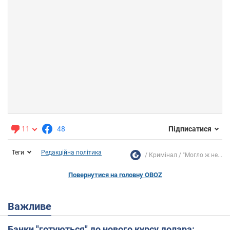
11
48
Підписатися
Теги
Редакційна політика
Кримінал
"Могло ж не...
Повернутися на головну OBOZ
Важливе
Банки "готуються" до нового курсу долара: