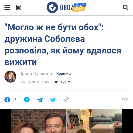
"Могло ж не бути обох":
дружина Соболєва
розповіла, як йому вдалося
вижити
Ірина Сушкова
Кримінал
24.12.2019 15:49
19,0 т.
48
РУС