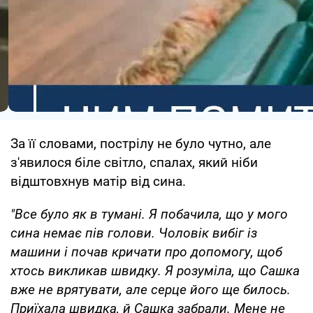
За її словами, пострілу не було чутно, але
з'явилося біле світло, спалах, який ніби
відштовхнув матір від сина.
"Все було як в тумані. Я побачила, що у мого
сина немає пів голови. Чоловік вибіг із
машини і почав кричати про допомогу, щоб
хтось викликав швидку. Я розуміла, що Сашка
вже не врятувати, але серце його ще билось.
Приїхала швидка, й Сашка забрали. Мене не