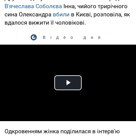
В'ячеслава Соболєва
Інна, чийого трирічного
сина Олександра
вбили
в Києві, розповіла, як
вдалося вижити її чоловікові.
Відео дня
Play Video
Одкровенням жінка поділилася в інтерв'ю