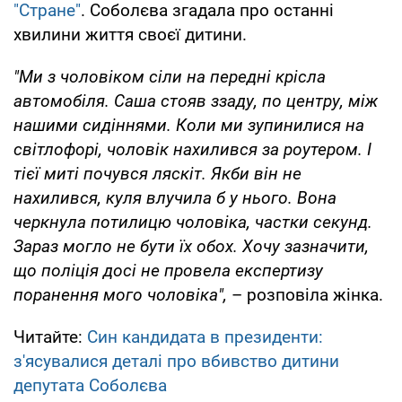
"Стране"
. Соболєва згадала про останні
хвилини життя своєї дитини.
"Ми з чоловіком сіли на передні крісла
автомобіля. Саша стояв ззаду, по центру, між
нашими сидіннями. Коли ми зупинилися на
світлофорі, чоловік нахилився за роутером. І
тієї миті почувся ляскіт. Якби він не
нахилився, куля влучила б у нього. Вона
черкнула потилицю чоловіка, частки секунд.
Зараз могло не бути їх обох. Хочу зазначити,
що поліція досі не провела експертизу
поранення мого чоловіка",
– розповіла жінка.
Читайте:
Син кандидата в президенти:
з'ясувалися деталі про вбивство дитини
депутата Соболєва