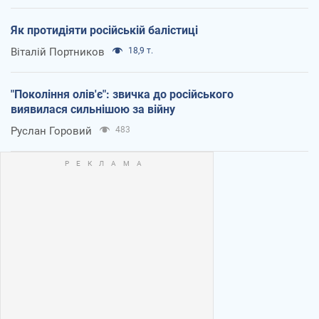
Як протидіяти російській балістиці
Віталій Портников
18,9 т.
"Покоління олів'є": звичка до російського
виявилася сильнішою за війну
Руслан Горовий
483