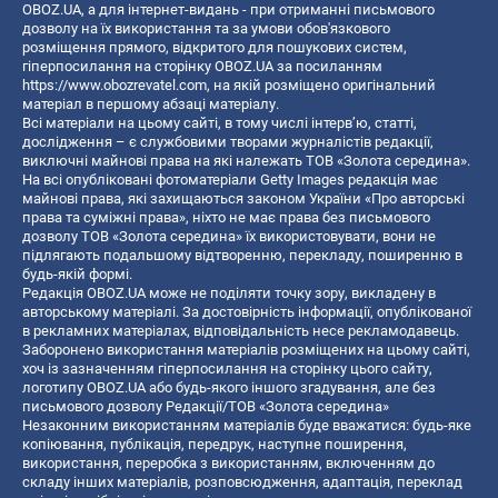
OBOZ.UA, а для інтернет-видань - при отриманні письмового
дозволу на їх використання та за умови обов'язкового
розміщення прямого, відкритого для пошукових систем,
гіперпосилання на сторінку OBOZ.UA за посиланням
https://www.obozrevatel.com
, на якій розміщено оригінальний
матеріал в першому абзаці матеріалу.
Всі матеріали на цьому сайті, в тому числі інтерв’ю, статті,
дослідження – є службовими творами журналістів редакції,
виключні майнові права на які належать ТОВ «Золота середина».
На всі опубліковані фотоматеріали Getty Images редакція має
майнові права, які захищаються законом України «Про авторські
права та суміжні права», ніхто не має права без письмового
дозволу ТОВ «Золота середина» їх використовувати, вони не
підлягають подальшому відтворенню, перекладу, поширенню в
будь-якій формі.
Редакція OBOZ.UA може не поділяти точку зору, викладену в
авторському матеріалі. За достовірність інформації, опублікованої
в рекламних матеріалах, відповідальність несе рекламодавець.
Заборонено використання матеріалів розміщених на цьому сайті,
хоч із зазначенням гіперпосилання на сторінку цього сайту,
логотипу OBOZ.UA або будь-якого іншого згадування, але без
письмового дозволу Редакції/ТОВ «Золота середина»
Незаконним використанням матеріалів буде вважатися: будь-яке
копiювання, публiкацiя, передрук, наступне поширення,
використання, переробка з використанням, включенням до
складу інших матеріалів, розповсюдження, адаптація, переклад