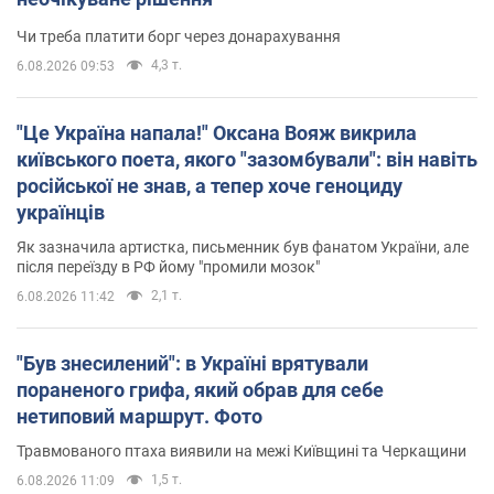
Чи треба платити борг через донарахування
4,3 т.
6.08.2026 09:53
"Це Україна напала!" Оксана Вояж викрила
київського поета, якого "зазомбували": він навіть
російської не знав, а тепер хоче геноциду
українців
Як зазначила артистка, письменник був фанатом України, але
після переїзду в РФ йому "промили мозок"
2,1 т.
6.08.2026 11:42
"Був знесилений": в Україні врятували
пораненого грифа, який обрав для себе
нетиповий маршрут. Фото
Травмованого птаха виявили на межі Київщині та Черкащини
1,5 т.
6.08.2026 11:09