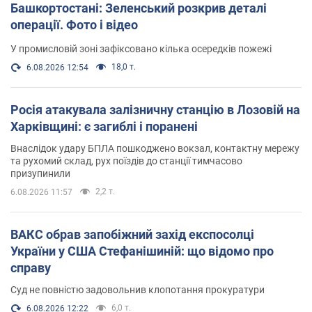
Башкортостані: Зеленський розкрив деталі
операції. Фото і відео
У промисловій зоні зафіксовано кілька осередків пожежі
18,0 т.
6.08.2026 12:54
Росія атакувала залізничну станцію в Лозовій на
Харківщині: є загиблі і поранені
Внаслідок удару БПЛА пошкоджено вокзал, контактну мережу
та рухомий склад, рух поїздів до станції тимчасово
призупинили
2,2 т.
6.08.2026 11:57
ВАКС обрав запобіжний захід експосолці
України у США Стефанішиній: що відомо про
справу
Суд не повністю задовольнив клопотання прокуратури
6,0 т.
6.08.2026 12:22