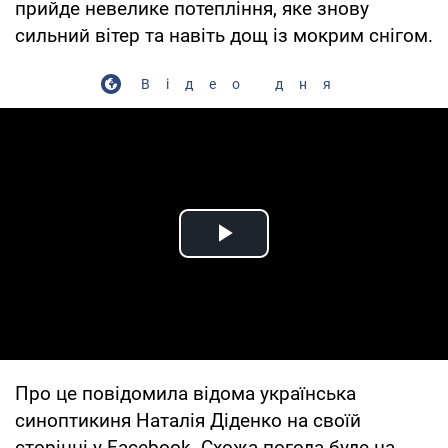
прийде невелике потепління, яке знову
сильний вітер та навіть дощ із мокрим снігом.
Відео дня
Play Video
Про це повідомила відома українська
синоптикиня Наталія Діденко на своїй
сторінці у Facebook. Схожа погода буде на