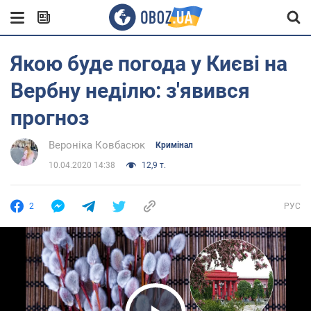
Якою буде погода у Києві на
Вербну неділю: з'явився
прогноз
Вероніка Ковбасюк
Кримінал
10.04.2020 14:38
12,9 т.
2
РУС