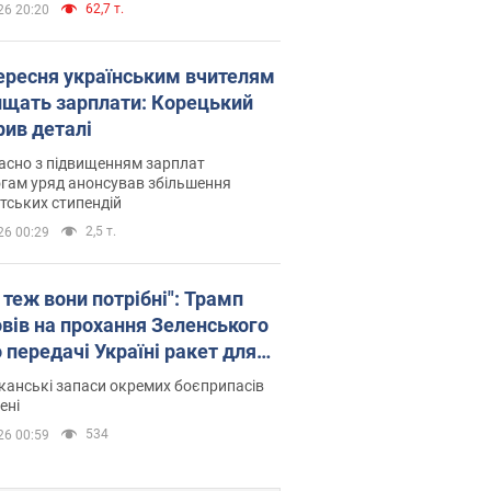
62,7 т.
26 20:20
вересня українським вчителям
ищать зарплати: Корецький
рив деталі
асно з підвищенням зарплат
гам уряд анонсував збільшення
тських стипендій
2,5 т.
26 00:29
 теж вони потрібні": Трамп
овів на прохання Зеленського
 передачі Україні ракет для
ot
анські запаси окремих боєприпасів
ені
534
26 00:59