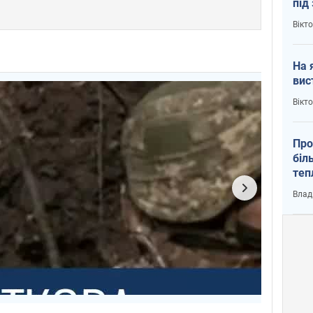
під
кри
Вікт
На 
вис
Вікт
Про
біл
теп
від
Влад
у К