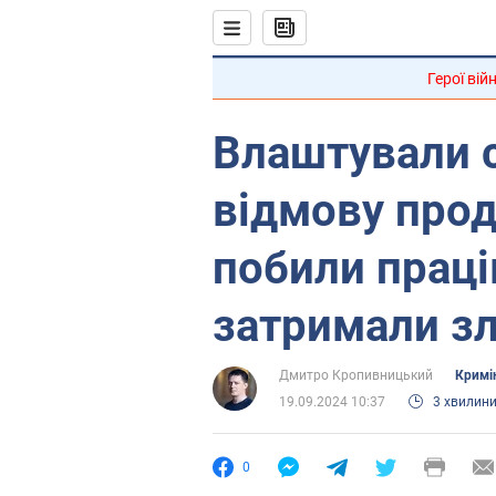
Герої вій
Влаштували 
відмову прод
побили праці
затримали з
Дмитро Кропивницький
Кримі
19.09.2024 10:37
3 хвилин
0