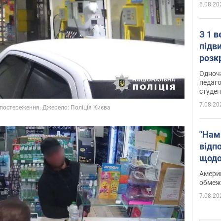
6.08.20
З 1 
підв
розк
Одноч
педаго
студен
7.08.20
"Нам
відп
щодо
Patri
Америк
обмеж
7.08.20