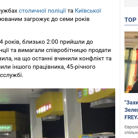
лужбах
столичної поліції
та
Київської
рюваним загрожує до семи років
TO
4 років, близько 2:00 прийшли до
нції та вимагали співробітницю продати
вила, на що останні вчинили конфлікт та
или іншого працівника, 45-річного
есслужбі.
"Зах
Зеле
FREYJ
підтр
Європе
спільн