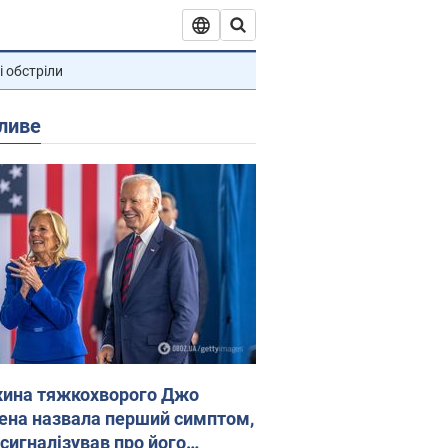
і обстріли
ливе
ина тяжкохворого Джо
ена назвала перший симптом,
 сигналізував про його