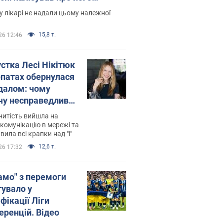
есивний" рак
 лікарі не надали цьому належної
15,8 т.
26 12:46
устка Лесі Нікітюк
рпатах обернулася
далом: чому
чу несправедливо
йтили
нитість вийшла на
комунікацію в мережі та
вила всі крапки над "і"
12,6 т.
26 17:32
амо" з перемоги
тувало у
фікації Ліги
еренцій. Відео