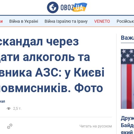
ни
Війна в Україні
Війна Ізраїлю та Ірану
VENETO
Російськ
Важ
скандал через
ати алкоголь та
вника АЗС: у Києві
ловмисників. Фото
нал
и
2,5 т.
Друж
Байд
Читать на русском
який