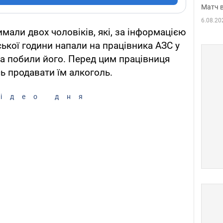
Матч в
6.08.20
мали двох чоловіків, які, за інформацією
ської години напали на працівника АЗС у
та побили його. Перед цим працівниця
ь продавати їм алкоголь.
ідео дня