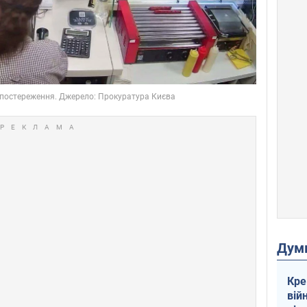
Дум
Кре
вій