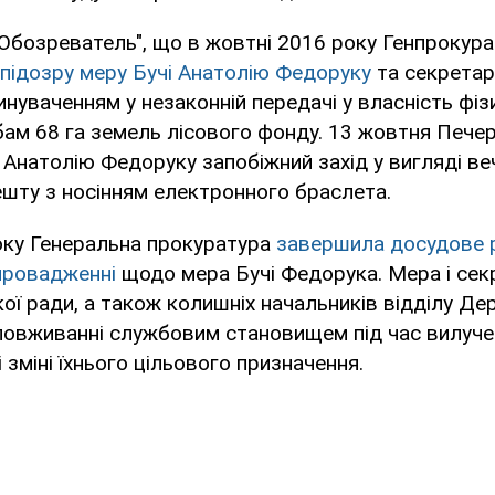
Обозреватель", що в жовтні 2016 року Генпрокур
підозру меру Бучі Анатолію Федоруку
та секретар
инуваченням у незаконній передачі у власність фіз
ам 68 га земель лісового фонду. 13 жовтня Печер
 Анатолію Федоруку запобіжний захід у вигляді ве
шту з носінням електронного браслета.
оку Генеральна прокуратура
завершила досудове р
провадженні
щодо мера Бучі Федорука. Мера і сек
кої ради, а також колишніх начальників відділу Д
ловживанні службовим становищем під час вилуче
 зміні їхнього цільового призначення.