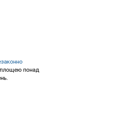
езаконно
 площею понад
нь.