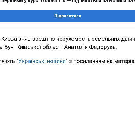
 першими у курсі головного — підпишіться на Новини на
Підписатися
 Києва зняв арешт із нерухомості, земельних діляно
а Бучі Київської області Анатолія Федорука.
ляють "
Українські новини
" з посиланням на матеріа