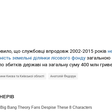
овило, що службовці впродовж 2002-2015 років
н
ність земельні ділянки лісового фонду
загальною
ло збитків державі на загальну суму 400 млн гриве
ини Києва та Київської області
Анатолій Федорук