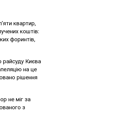
'яти квартир,
лучених коштів:
ьких форинтів,
 райсуду Києва
апеляцію на це
совано рішення
ор не міг за
юваного з