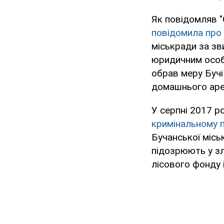
Як повідомляв "
повідомила про 
міськради за зв
юридичним особ
обрав меру Бучі
домашнього аре
У серпні 2017 р
кримінальному 
Бучанської місь
підозрюють у з
лісового фонду і