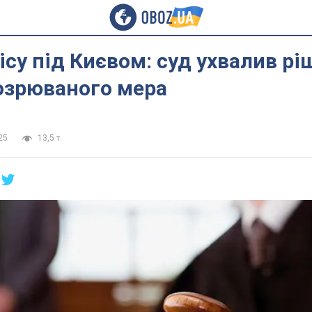
ісу під Києвом: суд ухвалив р
озрюваного мера
25
13,5 т.