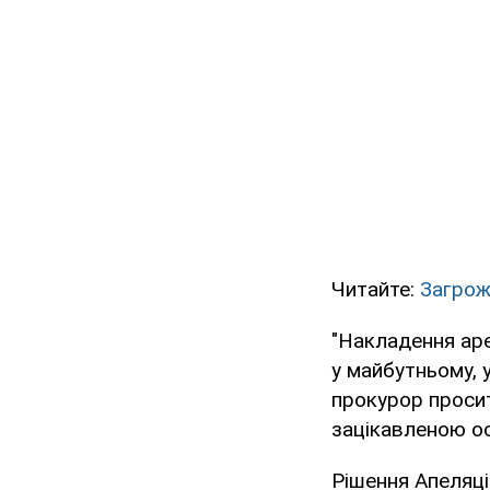
Читайте:
Загрожу
"Накладення аре
у майбутньому, 
прокурор просит
зацікавленою ос
Рішення Апеляці