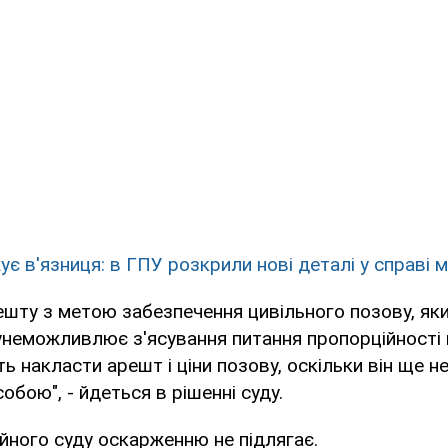
є в'язниця: в ГПУ розкрили нові деталі у справі м
шту з метою забезпечення цивільного позову, як
унеможливлює з'ясування питання пропорційності 
ь накласти арешт і ціни позову, оскільки він ще н
обою", - йдеться в рішенні суду.
йного суду оскарженню не підлягає.