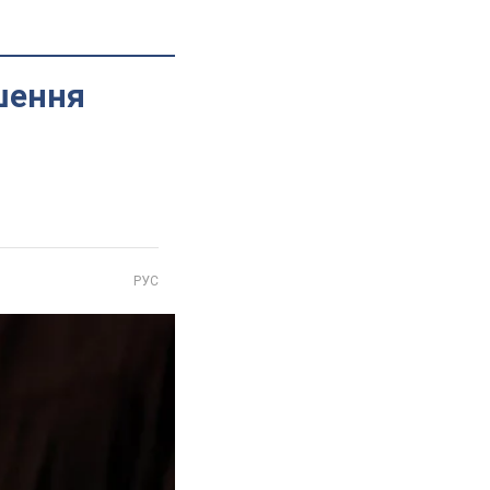
ішення
РУС