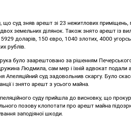
 що суд зняв арешт зі 23 нежитлових приміщень, п
і двох земельних ділянок. Також знято арешт із ви
, 5929 доларів, 150 євро, 1040 злотих, 4000 угорс
их рублів.
рука було заарештовано за рішенням Печерського
дружина Людмила, сам мер і їхній адвокат подали 
ня Апеляційний суд задовольнив скаргу. Було ска
анції і знято арешт з усього майна.
Апеляційного суду прийшла до висновку, що прокур
ільного позову клопотати про арешт майна підозр
вання заподіяної шкоди.