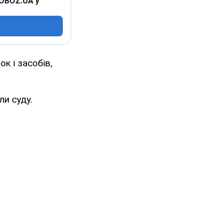
 OBOZ.UA у
к і засобів,
ли суду.