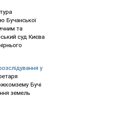
атура
ю Бучанської
ичним та
ський суд Києва
чірнього
озслідування у
ретаря
ержкомзему Бучі
ння земель