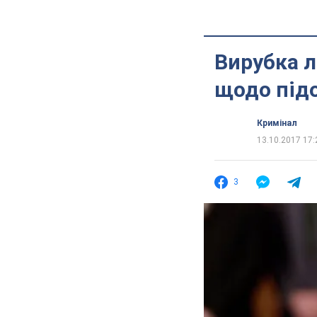
Вирубка л
щодо під
Кримінал
13.10.2017 17:
3