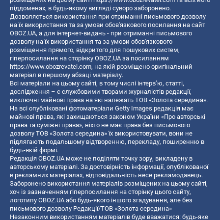
піддоменах, в будь-якому вигляді суворо заборонено.
Дозволяється використання при отриманні письмового дозволу
на їх використання та за умови обов'язкового посилання на сайт
OBOZ.UA, а для інтернет-видань - при отриманні письмового
дозволу на їх використання та за умови обов'язкового
розміщення прямого, відкритого для пошукових систем,
гіперпосилання на сторінку OBOZ.UA за посиланням
https://www.obozrevatel.com
, на якій розміщено оригінальний
матеріал в першому абзаці матеріалу.
Всі матеріали на цьому сайті, в тому числі інтерв’ю, статті,
дослідження – є службовими творами журналістів редакції,
виключні майнові права на які належать ТОВ «Золота середина».
На всі опубліковані фотоматеріали Getty Images редакція має
майнові права, які захищаються законом України «Про авторські
права та суміжні права», ніхто не має права без письмового
дозволу ТОВ «Золота середина» їх використовувати, вони не
підлягають подальшому відтворенню, перекладу, поширенню в
будь-якій формі.
Редакція OBOZ.UA може не поділяти точку зору, викладену в
авторському матеріалі. За достовірність інформації, опублікованої
в рекламних матеріалах, відповідальність несе рекламодавець.
Заборонено використання матеріалів розміщених на цьому сайті,
хоч із зазначенням гіперпосилання на сторінку цього сайту,
логотипу OBOZ.UA або будь-якого іншого згадування, але без
письмового дозволу Редакції/ТОВ «Золота середина»
Незаконним використанням матеріалів буде вважатися: будь-яке