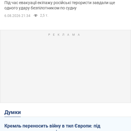
Під час евакуації екіпажу російські терористи завдали ще
одного удару безпілотником по судну
2,5 т.
6.08.2026 21:34
Думки
Кремль переносить війну в тил Європи: під