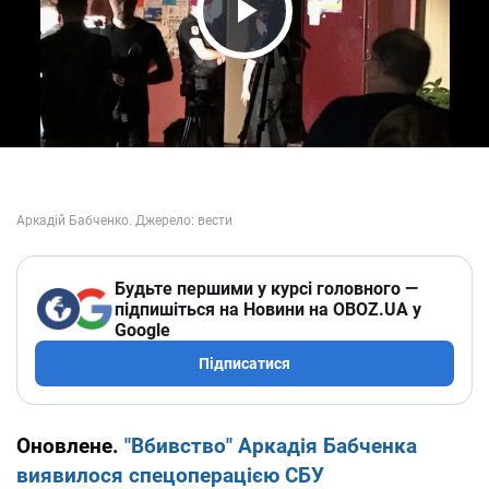
Play Video
Будьте першими у курсі головного —
підпишіться на Новини на OBOZ.UA у
Google
Підписатися
Оновлене.
"Вбивство" Аркадія Бабченка
виявилося спецоперацією СБУ