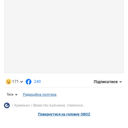
171
240
Підписатися
Теги
Редакційна політика
Кримінал
Вбивство Бабченка: з'явилося...
Повернутися на головну OBOZ