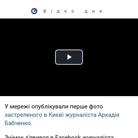
Відео дня
Play Video
У мережі опублікували перше фото
застреленого в Києві журналіста Аркадія
Бабченко.
Знімок з'явився в Facebook журналіста