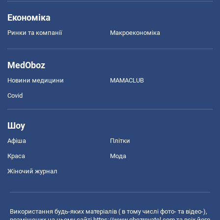
Економіка
Ринки та компанії
Макроекономіка
MedOboz
Новини медицини
MAMACLUB
Covid
Шоу
Афіша
Плітки
Краса
Мода
Жіночий журнал
Використання будь-яких матеріалів ( в тому числі фото- та відео-),
розміщених на цьому сайті
https://www.obozrevatel.com
та всіх його