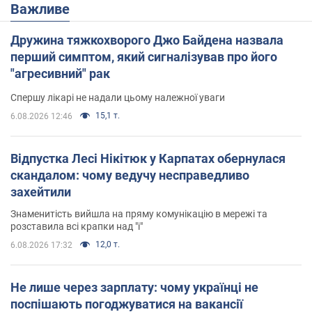
Важливе
Дружина тяжкохворого Джо Байдена назвала
перший симптом, який сигналізував про його
"агресивний" рак
Спершу лікарі не надали цьому належної уваги
15,1 т.
6.08.2026 12:46
Відпустка Лесі Нікітюк у Карпатах обернулася
скандалом: чому ведучу несправедливо
захейтили
Знаменитість вийшла на пряму комунікацію в мережі та
розставила всі крапки над "і"
12,0 т.
6.08.2026 17:32
Не лише через зарплату: чому українці не
поспішають погоджуватися на вакансії