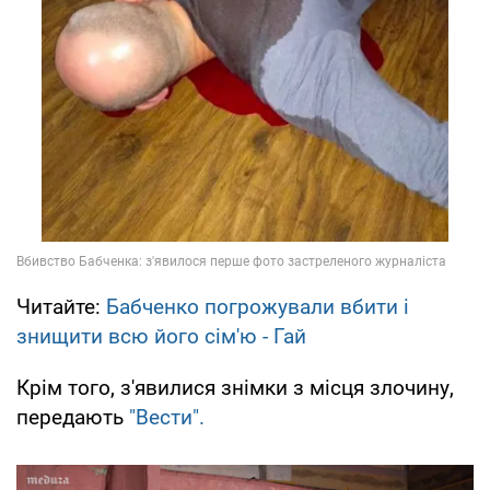
Читайте:
Бабченко погрожували вбити і
знищити всю його сім'ю - Гай
Крім того, з'явилися знімки з місця злочину,
передають
"Вести".