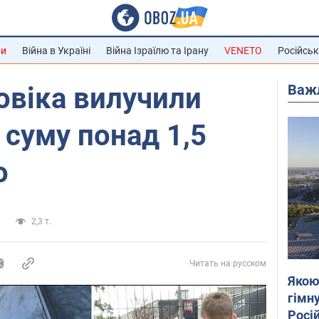
ни
Війна в Україні
Війна Ізраїлю та Ірану
VENETO
Російськ
Важ
ловіка вилучили
 суму понад 1,5
о
и
2,3 т.
Читать на русском
Якою
гімну
Росій