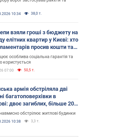
38,0 т.
8.2026 10:34
епи взяли гроші з бюджету на
у елітних квартир у Києві: хто
рламентарів просив кошти та
оселився
цює особлива соціальна гарантія та
ю користується
50,5 т.
26 07:00
йська армія обстріляла дві
ні багатоповерхівки в
ві: двоє загиблих, більше 20
раждалих
навмисно обстрілює житлові будинки
3,3 т.
8.2026 10:38