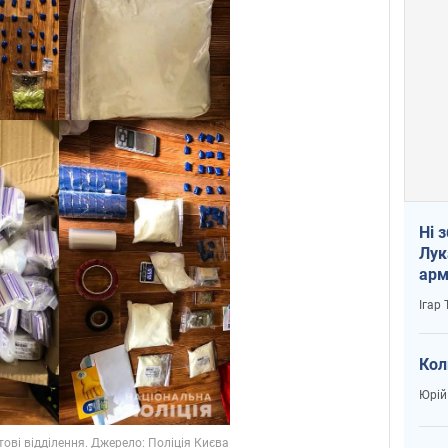
Ні 
Лук
арм
Ігар
Кол
Юрій