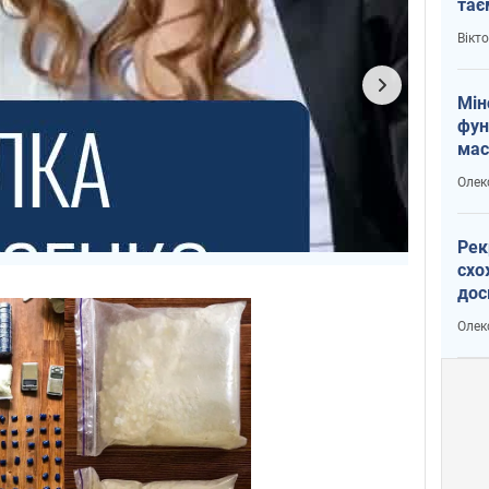
тає
і Пу
Вікт
Мін
фун
мас
Олек
Рек
схо
дос
виб
Олек