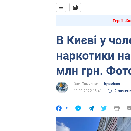
Герої вій
В Києві у чо
наркотики на
млн грн. Фот
Олег Тимченко
Кримінал
13.09.2022 15:41
2 хвилин
18