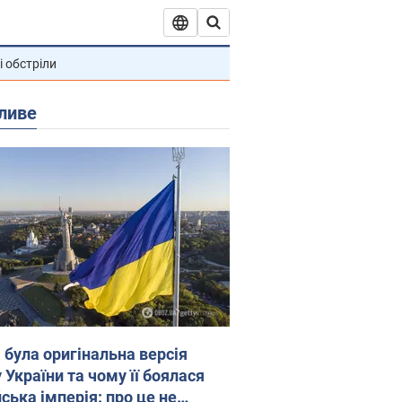
і обстріли
ливе
 була оригінальна версія
 України та чому її боялася
ська імперія: про це не