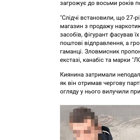
загрожує до восьми років п
"Слідчі встановили, що 27-р
магазин з продажу наркоти
засобів, фігурант фасував ї
поштові відправлення, а гро
гаманці. Зловмисник пропон
екстазі, канабіс та марки "
Киянина затримали неподалі
як він отримав чергову парт
огляду у нього вилучили при