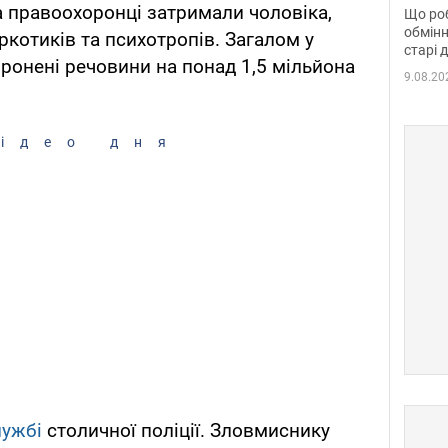
та б
 правоохоронці затримали чоловіка,
Що роб
обмінн
ркотиків та психотропів. Загалом у
старі 
ронені речовини на понад 1,5 мільйона
9.08.20
ідео дня
лужбі
столичної поліції. Зловмиснику