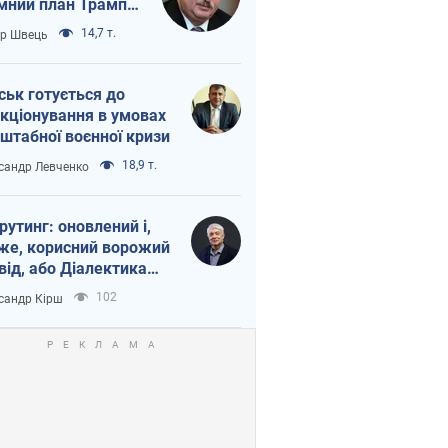
мний план Трампа
тіна?
14,7 т.
ор Швець
ськ готується до
кціонування в умовах
штабної воєнної кризи
18,9 т.
сандр Левченко
рутинг: оновлений і,
же, корисний ворожий
від, або Діалектика
агливого боягузтва
102
сандр Кірш