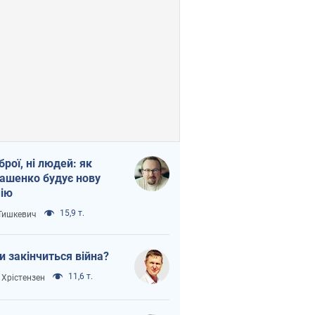
зброї, ні людей: як
ашенко будує нову
ію
15,9 т.
 Тишкевич
и закінчиться війна?
11,6 т.
 Хрістензен