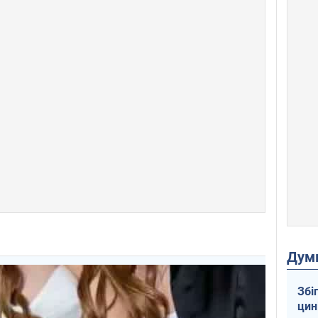
Дум
Збі
цин