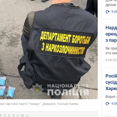
дрони
9.0
Нард
оренд
з па
де п
Як пра
хто не
9.08.20
Росі
сусід
Харко
пост
Ворог 
9.0