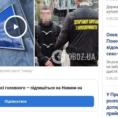
розп
Держа
куплет
9.08.20
Play Video
Олек
Поно
відо
секс
який
За роз
маю
не заб
щастя
9.08.20
сі головного — підпишіться на Новини на
У Пр
розпо
Підписатися
дола
прий