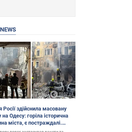
P NEWS
я Росії здійснила масовану
 на Одесу: горіла історична
на міста, є постраждалі.
 та відео
рору ворог застосував ракети та