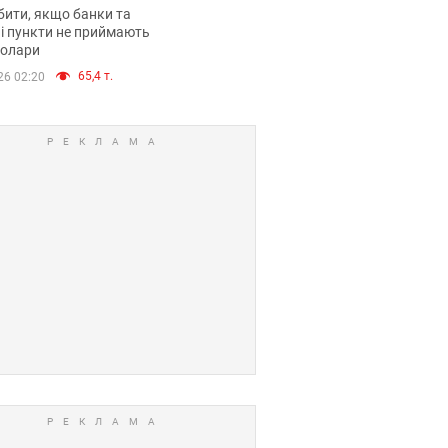
анки такі купюри
ити, якщо банки та
і пункти не приймають
долари
65,4 т.
26 02:20