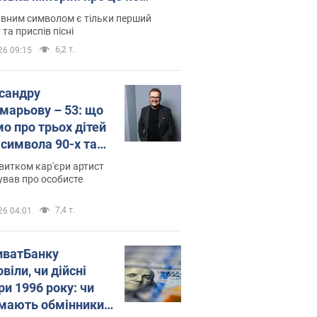
овідають у школі
вним символом є тільки перший
 та приспів пісні
6,2 т.
26 09:15
сандру
марьову – 53: що
мо про трьох дітей
-символа 90-х та
 вигляд вони
витком кар'єри артист
ть
ував про особисте
7,4 т.
26 04:01
иватБанку
віли, чи дійсні
ри 1996 року: чи
мають обмінники