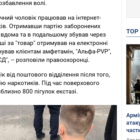
озбавлення волі.
ічний чоловік працював на інтернет-
ків. Отримавши партію заборонених
TO
х вдома та в подальшому збував через
ші за "товар" отримував на електронні
ував клієнтам амфетамін, "Альфа-PVP",
ЛСД", – розповіли правоохоронці.
к від поштового відділення після того,
ію наркотиків. Під час поверхового
близно 800 пігулок екстазі.
Армі
атаку
части
Фото
Для те