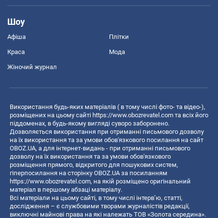
Шоу
Афіша
Плітки
Краса
Мода
Жіночий журнал
Використання будь-яких матеріалів ( в тому числі фото- та відео-),
розміщених на цьому сайті
https://www.obozrevatel.com
та всіх його
піддоменах, в будь-якому вигляді суворо заборонено.
Дозволяється використання при отриманні письмового дозволу
на їх використання та за умови обов'язкового посилання на сайт
OBOZ.UA, а для інтернет-видань - при отриманні письмового
дозволу на їх використання та за умови обов'язкового
розміщення прямого, відкритого для пошукових систем,
гіперпосилання на сторінку OBOZ.UA за посиланням
https://www.obozrevatel.com
, на якій розміщено оригінальний
матеріал в першому абзаці матеріалу.
Всі матеріали на цьому сайті, в тому числі інтерв’ю, статті,
дослідження – є службовими творами журналістів редакції,
виключні майнові права на які належать ТОВ «Золота середина».