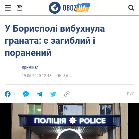
У Борисполі вибухнула
граната: є загиблий і
поранений
Кримінал
19.06.2020 12:43
8,6 т.
1
РУС