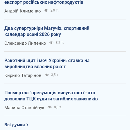
експорт російських нафтопродуктів
Андрій Клименко
2,9 т.
Два супертурніри Магучіх: спортивний
календар осені 2026 року
Олександр Липенко
8,2 т.
Ракетний щит і меч України: ставка на
виробництво власних ракет
Кирило Татарінов
3,5 т.
Посмертна "презумпція винуватості": хто
дозволив ТЦК судити загиблих захисників
Марина Ставнійчук
8,0 т.
Всі думки