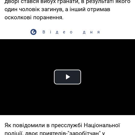
дворі стався вибух гранати, в результаті якого
один чоловік загинув, а інший отримав
осколкові поранення.
Відео дня
Play Video
Як повідомили в пресслужбі Національної
поліції, двоє приятелів-"заробітчан" у