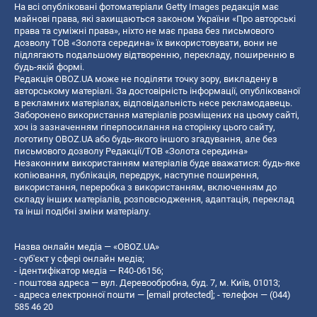
На всі опубліковані фотоматеріали Getty Images редакція має
майнові права, які захищаються законом України «Про авторські
права та суміжні права», ніхто не має права без письмового
дозволу ТОВ «Золота середина» їх використовувати, вони не
підлягають подальшому відтворенню, перекладу, поширенню в
будь-якій формі.
Редакція OBOZ.UA може не поділяти точку зору, викладену в
авторському матеріалі. За достовірність інформації, опублікованої
в рекламних матеріалах, відповідальність несе рекламодавець.
Заборонено використання матеріалів розміщених на цьому сайті,
хоч із зазначенням гіперпосилання на сторінку цього сайту,
логотипу OBOZ.UA або будь-якого іншого згадування, але без
письмового дозволу Редакції/ТОВ «Золота середина»
Незаконним використанням матеріалів буде вважатися: будь-яке
копiювання, публiкацiя, передрук, наступне поширення,
використання, переробка з використанням, включенням до
складу інших матеріалів, розповсюдження, адаптація, переклад
та інші подібні зміни матеріалу.
Назва онлайн медіа — «OBOZ.UA»
- суб'єкт у сфері онлайн медіа;
- ідентифікатор медіа — R40-06156;
- поштова адреса — вул. Деревообробна, буд. 7, м. Київ, 01013;
- адреса електронної пошти —
[email protected]
; - телефон — (044)
585 46 20