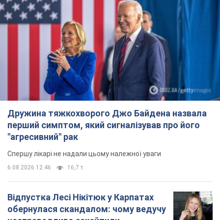
6.08.2026 17:32
13,4 т.
"Динамо" з перемоги стартувало у
кваліфікації Ліги конференцій. Відео
Матч відбувся в Любліні
9 часов назад
2,4 т.