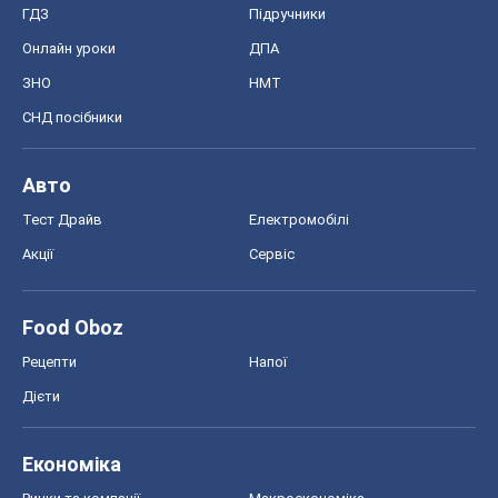
MedOboz
Новини медицини
MAMACLUB
Шоу
Афіша
Плітки
Краса
Мода
Жіночий журнал