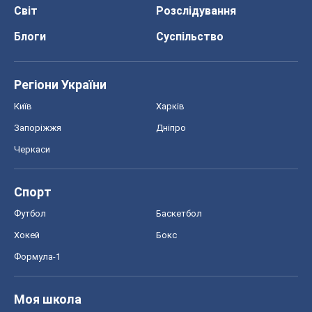
ЗНО
НМТ
СНД посібники
Авто
Тест Драйв
Електромобілі
Акції
Сервіс
Food Oboz
Рецепти
Напої
Дієти
Економіка
Ринки та компанії
Макроекономіка