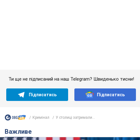
Дружина тяжкохворого Джо Байдена назвала
перший симптом, який сигналізував про його
"агресивний" рак
Спершу лікарі не надали цьому належної уваги
6.08.2026 12:46
16,7 т.
Відпустка Лесі Нікітюк у Карпатах
обернулася скандалом: чому ведучу
несправедливо захейтили
Знаменитість вийшла на пряму комунікацію в
мережі та розставила всі крапки над "і"