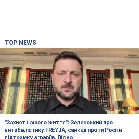
10 часов назад
76,2 т.
З 1 вересня українським вчителям підвищать
зарплати: Корецький розкрив деталі
Одночасно з підвищенням зарплат педагогам уряд
анонсував збільшення студентських стипендій
6 часов назад
4,4 т.
"Нам теж вони потрібні": Трамп відповів на
прохання Зеленського щодо передачі Україні
ракет для Patriot
Американські запаси окремих боєприпасів обмежені
6 часов назад
1,5 т.