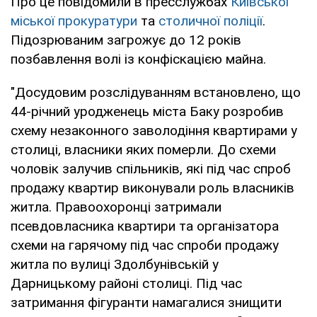
Про це повідомили в пресслужбах
Київської
міської прокуратури
та
столичної поліції
.
Підозрюваним загрожує до 12 років
позбавлення волі із конфіскацією майна.
"Досудовим розслідуванням встановлено, що
44-річний уродженець міста Баку розробив
схему незаконного заволодіння квартирами у
столиці, власники яких померли. До схеми
чоловік залучив спільників, які під час спроб
продажу квартир виконували роль власників
житла. Правоохоронці затримали
псевдовласника квартири та організатора
схеми на гарячому під час спроби продажу
житла по вулиці Здолбунівській у
Дарницькому районі столиці. Під час
затримання фігуранти намагалися знищити