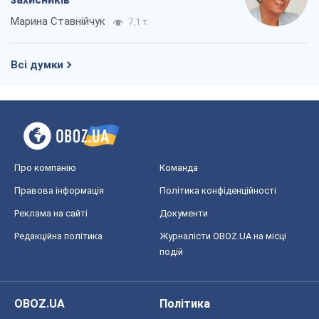
Регіони України
Київ
Харків
Запоріжжя
Дніпро
Черкаси
Спорт
Футбол
Баскетбол
Хокей
Бокс
Формула-1
Моя школа
ГДЗ
Підручники
Онлайн уроки
ДПА