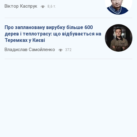
нафтопродуктів
Андрій Клименко
2,4 т.
Два супертурніри Магучіх: спортивний
календар осені 2026 року
Олександр Липенко
6,9 т.
Ракетний щит і меч України: ставка на
виробництво власних ракет
Кирило Татарінов
3,1 т.
Посмертна "презумпція винуватості":
хто дозволив ТЦК судити загиблих
захисників
Марина Ставнійчук
7,1 т.