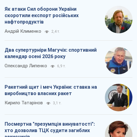
Всі думки
Про компанію
Команда
Правова інформація
Політика конфіденційності
Реклама на сайті
Документи
Редакційна політика
Журналісти OBOZ.UA на місці
подій
OBOZ.UA
Політика
Світ
Розслідування
Блоги
Суспільство