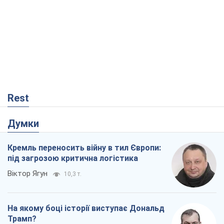
Про заплановану вирубку більше 600
дерев і теплотрасу: що відбувається на
Теремках у Києві
Владислав Самойленко
372
Як атаки Сил оборони України
скоротили експорт російських